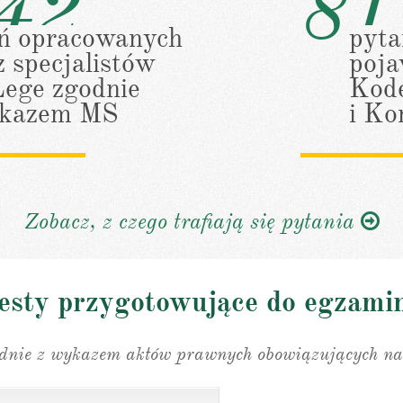
42
81
ń opracowanych
pyta
z specjalistów
poja
ege zgodnie
Kod
ykazem MS
i Ko
Zobacz, z czego trafiają się pytania
esty przygotowujące do egzami
odnie z wykazem aktów prawnych obowiązujących na