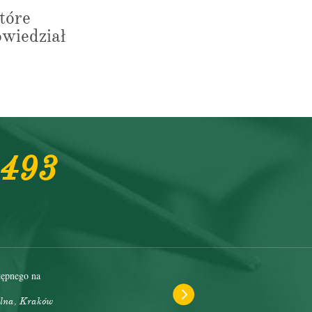
tóre
owiedział
 493
tępnego na
Bardzo pozytywne. Pyta
alna, Kraków