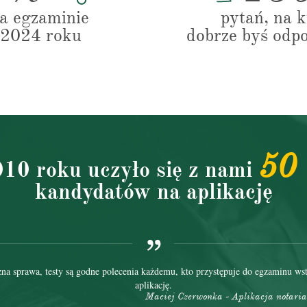
na egzaminie
pytań, na k
2024 roku
dobrze byś odp
50
10 roku uczyło się z nami
kandydatów na aplikację
zna sprawa, testy są godne polecenia każdemu, kto przystępuje do egzaminu ws
aplikację.
Maciej Czerwonka - Aplikacja notari