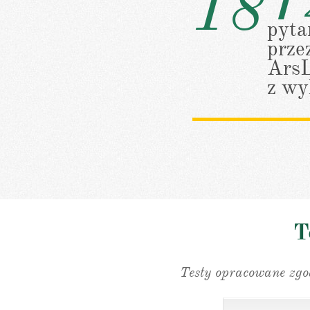
181
pyta
prze
ArsL
z w
T
Testy opracowane zg