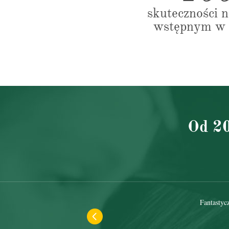
skuteczności 
wstępnym w 
Od 20
Fantastyc