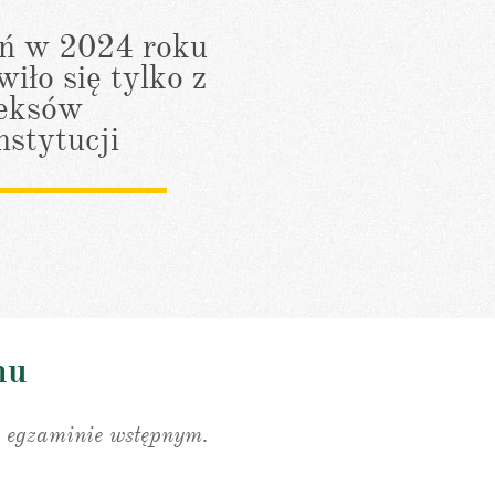
ń w 2024 roku
wiło się tylko z
eksów
nstytucji
nu
 egzaminie wstępnym.