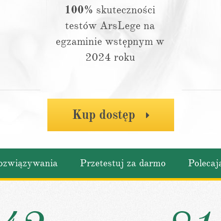
100%
skuteczności
testów ArsLege na
egzaminie wstępnym w
2024 roku
Kup dostęp
ozwiązywania
Przetestuj za darmo
Polecaj