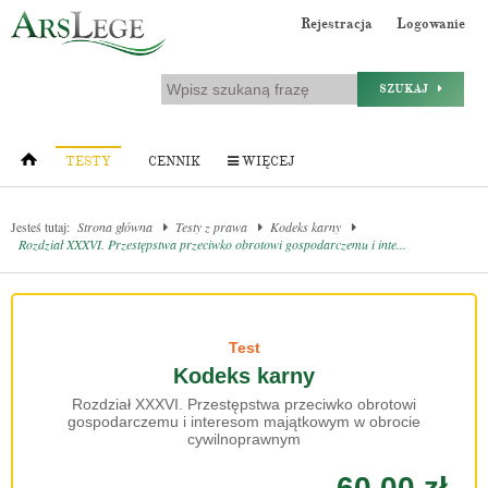
Rejestracja
Logowanie
SZUKAJ
TESTY
CENNIK
WIĘCEJ
Jesteś tutaj:
Strona główna
Testy z prawa
Kodeks karny
Rozdział XXXVI. Przestępstwa przeciwko obrotowi gospodarczemu i inte...
Test
Kodeks karny
Rozdział XXXVI. Przestępstwa przeciwko obrotowi
gospodarczemu i interesom majątkowym w obrocie
cywilnoprawnym
60.00 zł