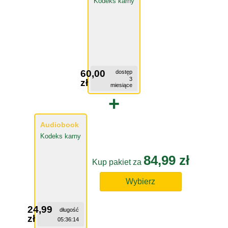
Kodeks karny
60,00
dostęp
3
zł
miesiące
+
Audiobook
Kodeks karny
84,99 zł
Kup pakiet za
Wybierz
24,99
długość
zł
05:36:14