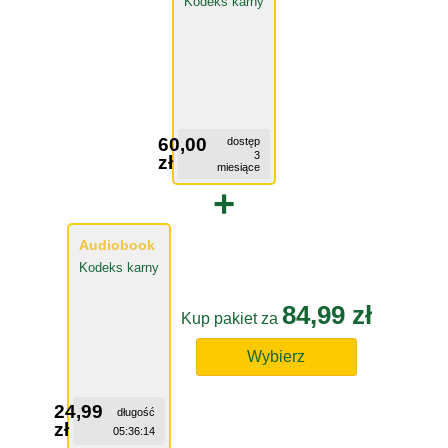
Kodeks karny
60,00
dostęp
3
zł
miesiące
+
Audiobook
Kodeks karny
84,99 zł
Kup pakiet za
Wybierz
24,99
długość
zł
05:36:14