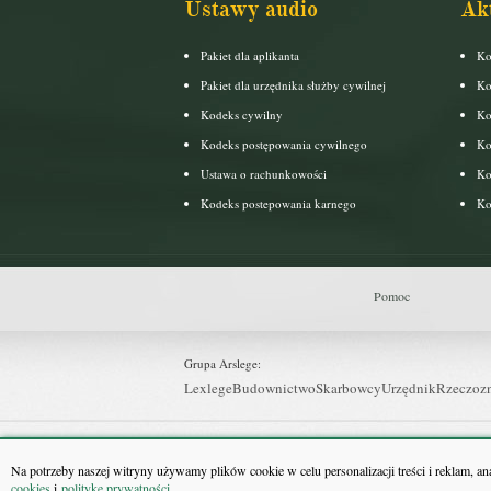
Ustawy audio
Ak
Pakiet dla aplikanta
Ko
Pakiet dla urzędnika służby cywilnej
Ko
Kodeks cywilny
Ko
Kodeks postępowania cywilnego
Ko
Ustawa o rachunkowości
Ko
Kodeks postepowania karnego
Ko
Pomoc
Grupa Arslege:
Lexlege
Budownictwo
Skarbowcy
Urzędnik
Rzeczoz
Grupa Bonnier:
Puls Biznesu
Bankier
Puls Medycyny
Monitor Firm
P
Na potrzeby naszej witryny używamy plików cookie w celu personalizacji treści i reklam, a
cookies
i
politykę prywatności
.