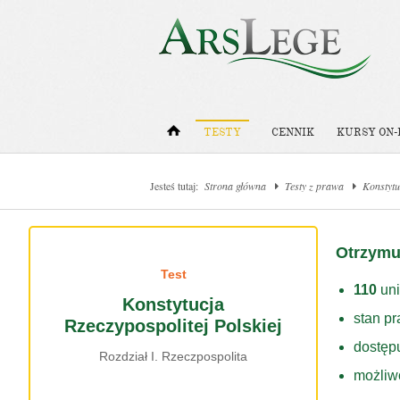
TESTY
CENNIK
KURSY ON-
Jesteś tutaj:
Strona główna
Testy z prawa
Konstytu
Otrzymu
Test
110
uni
Konstytucja
stan p
Rzeczypospolitej Polskiej
dostęp
Rozdział I. Rzeczpospolita
możliw