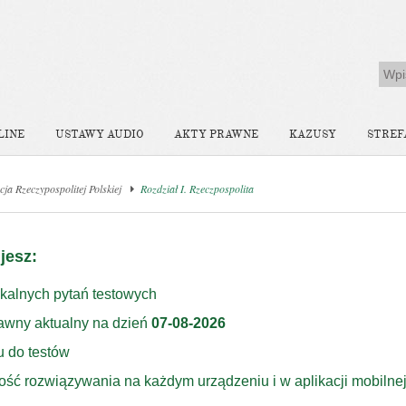
LINE
USTAWY AUDIO
AKTY PRAWNE
KAZUSY
STREF
cja Rzeczypospolitej Polskiej
Rozdział I. Rzeczpospolita
jesz:
kalnych pytań testowych
rawny aktualny na dzień
07-08-2026
u do testów
ość rozwiązywania na każdym urządzeniu i w aplikacji mobilne