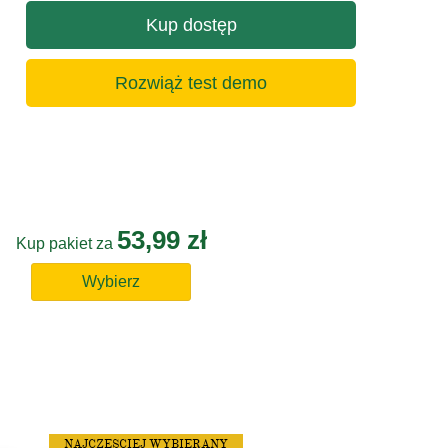
Kup dostęp
Rozwiąż test demo
53,99 zł
Kup pakiet za
Wybierz
NAJCZĘSCIEJ WYBIERANY