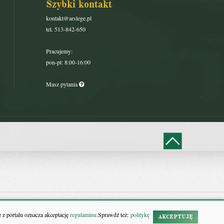
Szybki kontakt
kontakt@arslege.pl
tel. 513-842-650
Pracujemy:
pon-pt: 8:00-16:00
Masz pytania
 z portalu oznacza akceptację
regulaminu.
Sprawdź też:
politykę
AKCEPTUJĘ