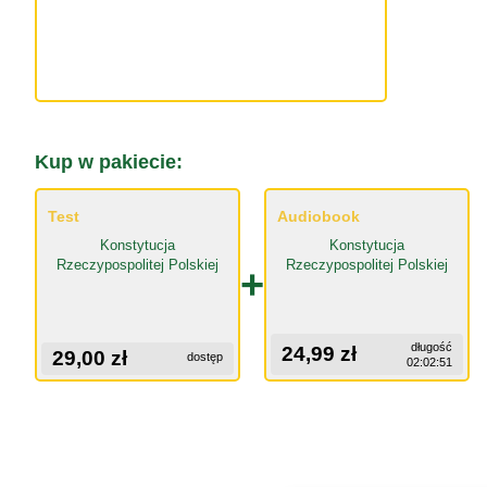
Kup w pakiecie:
Test
Audiobook
Konstytucja
Konstytucja
Rzeczypospolitej Polskiej
Rzeczypospolitej Polskiej
+
długość
24,99 zł
29,00 zł
dostęp
02:02:51