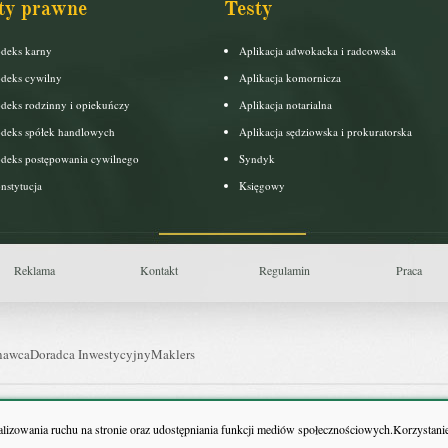
ty prawne
Testy
deks karny
Aplikacja adwokacka i radcowska
deks cywilny
Aplikacja komornicza
deks rodzinny i opiekuńczy
Aplikacja notarialna
deks spółek handlowych
Aplikacja sędziowska i prokuratorska
deks postępowania cywilnego
Syndyk
nstytucja
Księgowy
Reklama
Kontakt
Regulamin
Praca
nawca
Doradca Inwestycyjny
Maklers
uls Farmacji
Pit.pl
nalizowania ruchu na stronie oraz udostępniania funkcji mediów społecznościowych.Korzystanie