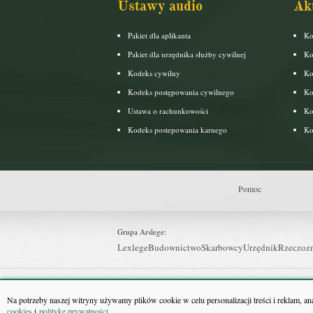
Ustawy audio
Ak
Pakiet dla aplikanta
Ko
Pakiet dla urzędnika służby cywilnej
Ko
Kodeks cywilny
Ko
Kodeks postępowania cywilnego
Ko
Ustawa o rachunkowości
Ko
Kodeks postepowania karnego
Ko
Pomoc
Grupa Arslege:
Lexlege
Budownictwo
Skarbowcy
Urzędnik
Rzeczoz
Grupa Bonnier:
Puls Biznesu
Bankier
Puls Medycyny
Monitor Firm
P
Na potrzeby naszej witryny używamy plików cookie w celu personalizacji treści i reklam, a
cookies
i
politykę prywatności
.