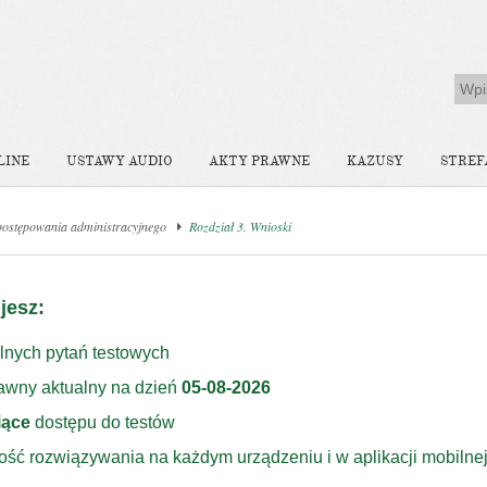
LINE
USTAWY AUDIO
AKTY PRAWNE
KAZUSY
STREF
postępowania administracyjnego
Rozdział 3. Wnioski
jesz:
lnych pytań testowych
rawny aktualny na dzień
05-08-2026
iące
dostępu do testów
ość rozwiązywania na każdym urządzeniu i w aplikacji mobilne