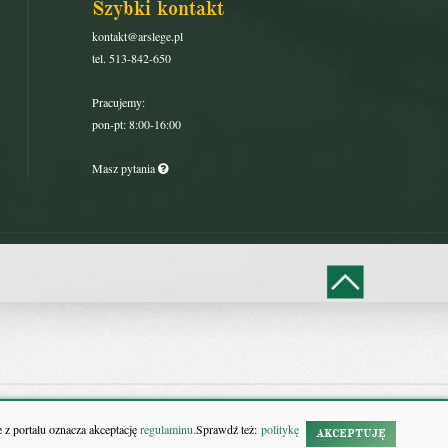
Szybki kontakt
kontakt@arslege.pl
tel. 513-842-650
Pracujemy:
pon-pt: 8:00-16:00
Masz pytania
 z portalu oznacza akceptację
regulaminu.
Sprawdź też:
politykę
AKCEPTUJĘ