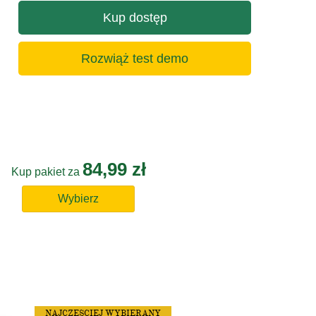
Kup dostęp
Rozwiąż test demo
84,99 zł
Kup pakiet za
Wybierz
NAJCZĘSCIEJ WYBIERANY