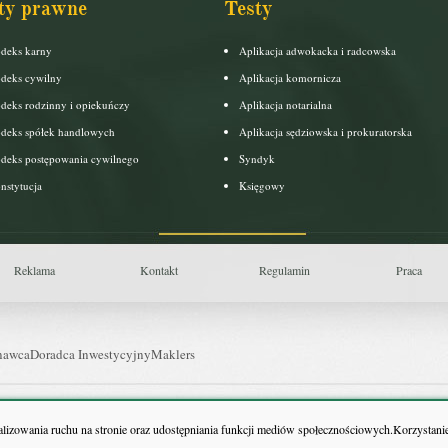
ty prawne
Testy
deks karny
Aplikacja adwokacka i radcowska
deks cywilny
Aplikacja komornicza
deks rodzinny i opiekuńczy
Aplikacja notarialna
deks spółek handlowych
Aplikacja sędziowska i prokuratorska
deks postępowania cywilnego
Syndyk
nstytucja
Księgowy
Reklama
Kontakt
Regulamin
Praca
nawca
Doradca Inwestycyjny
Maklers
uls Farmacji
Pit.pl
nalizowania ruchu na stronie oraz udostępniania funkcji mediów społecznościowych.Korzystanie