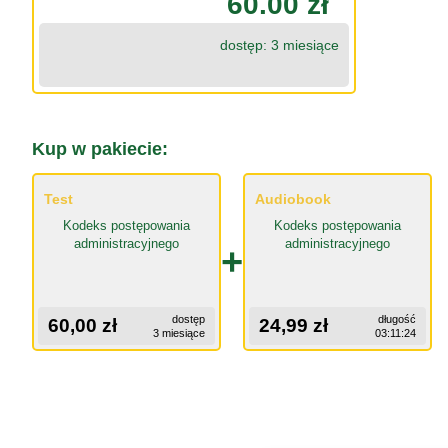
60.00 zł
dostęp: 3 miesiące
Kup w pakiecie:
Test
Audiobook
Kodeks postępowania
Kodeks postępowania
administracyjnego
administracyjnego
+
dostęp
długość
60,00 zł
24,99 zł
3 miesiące
03:11:24