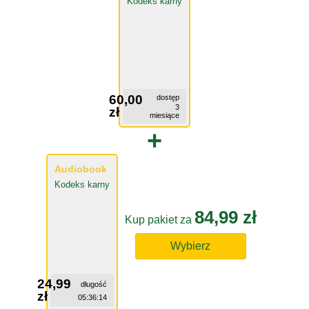
Kodeks karny
60,00
dostęp
3
zł
miesiące
+
Audiobook
Kodeks karny
84,99 zł
Kup pakiet za
Wybierz
24,99
długość
zł
05:36:14