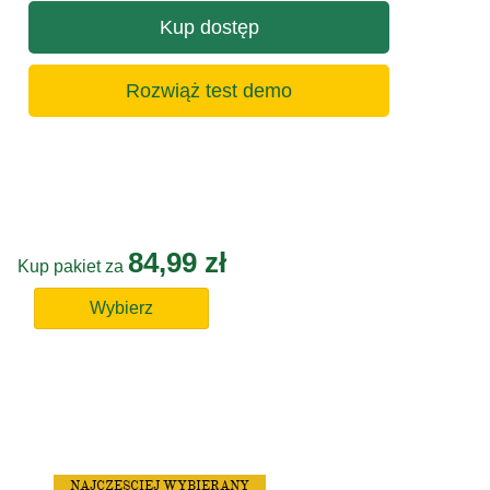
Kup dostęp
Rozwiąż test demo
84,99 zł
Kup pakiet za
Wybierz
NAJCZĘSCIEJ WYBIERANY