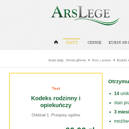
TESTY
CENNIK
KURSY ON-
Jesteś tutaj:
Strona główna
Testy z prawa
Kodeks r
Otrzymu
Test
14
unik
Kodeks rodzinny i
stan p
opiekuńczy
3 mies
Oddział 1. Przepisy ogólne
możliw