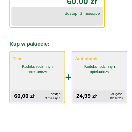
60.00 zł
dostęp: 3 miesiące
Kup w pakiecie:
Test
Audiobook
Kodeks rodzinny i
Kodeks rodzinny i
opiekuńczy
opiekuńczy
+
dostęp
długość
60,00 zł
24,99 zł
3 miesiące
02:10:20