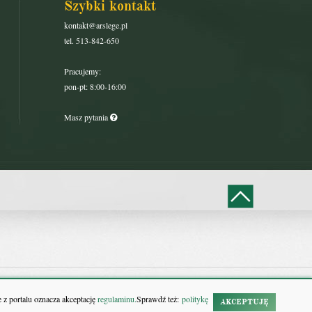
Szybki kontakt
kontakt@arslege.pl
tel. 513-842-650
Pracujemy:
pon-pt: 8:00-16:00
Masz pytania
 z portalu oznacza akceptację
regulaminu.
Sprawdź też:
politykę
AKCEPTUJĘ