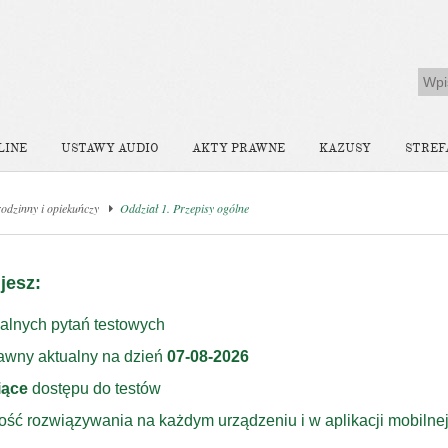
LINE
USTAWY AUDIO
AKTY PRAWNE
KAZUSY
STREF
odzinny i opiekuńczy
Oddział 1. Przepisy ogólne
jesz:
alnych pytań testowych
rawny aktualny na dzień
07-08-2026
iące
dostępu do testów
ość rozwiązywania na każdym urządzeniu i w aplikacji mobilne