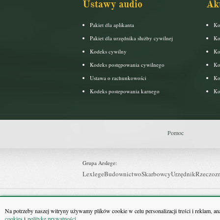
Ustawy audio
Ak
Pakiet dla aplikanta
Ko
Pakiet dla urzędnika służby cywilnej
Ko
Kodeks cywilny
Ko
Kodeks postępowania cywilnego
Ko
Ustawa o rachunkowości
Ko
Kodeks postepowania karnego
Ko
Pomoc
Grupa Arslege:
Lexlege
Budownictwo
Skarbowcy
Urzędnik
Rzeczoz
Grupa Bonnier:
Puls Biznesu
Bankier
Puls Medycyny
Monitor Firm
P
Na potrzeby naszej witryny używamy plików cookie w celu personalizacji treści i reklam, a
cookies
i
politykę prywatności
.