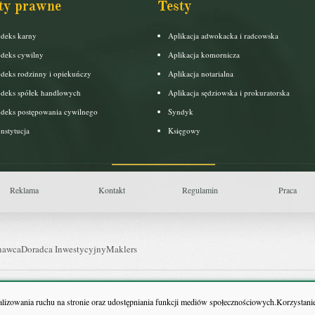
ty prawne
Testy
deks karny
Aplikacja adwokacka i radcowska
deks cywilny
Aplikacja komornicza
deks rodzinny i opiekuńczy
Aplikacja notarialna
deks spółek handlowych
Aplikacja sędziowska i prokuratorska
deks postępowania cywilnego
Syndyk
nstytucja
Księgowy
Reklama
Kontakt
Regulamin
Praca
nawca
Doradca Inwestycyjny
Maklers
uls Farmacji
Pit.pl
nalizowania ruchu na stronie oraz udostępniania funkcji mediów społecznościowych.Korzystanie