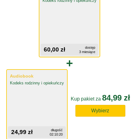
Kodeks rodzinny i opiekuńczy
dostęp
60,00 zł
3 miesiące
+
Audiobook
Kodeks rodzinny i opiekuńczy
84,99 zł
Kup pakiet za
Wybierz
długość
24,99 zł
02:10:20