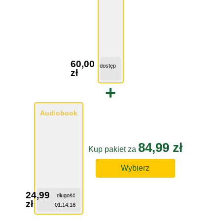
60,00
dostęp
zł
+
Audiobook
84,99 zł
Kup pakiet za
Wybierz
24,99
długość
zł
01:14:18