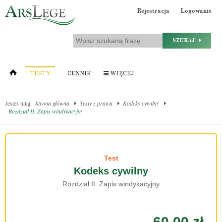
Rejestracja
Logowanie
SZUKAJ
TESTY
CENNIK
WIĘCEJ
Jesteś tutaj:
Strona główna
Testy z prawa
Kodeks cywilny
Rozdział II. Zapis windykacyjny
Test
Kodeks cywilny
Rozdział II. Zapis windykacyjny
60.00 zł