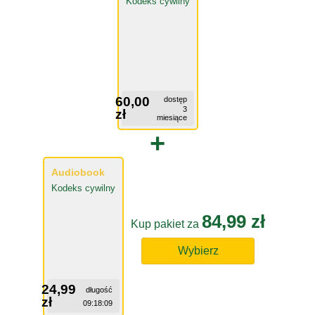
Kodeks cywilny
60,00
dostęp
3
zł
miesiące
+
Audiobook
Kodeks cywilny
84,99 zł
Kup pakiet za
Wybierz
24,99
długość
zł
09:18:09