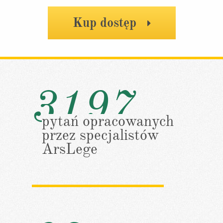
Kup dostęp
3197
pytań opracowanych
przez specjalistów
ArsLege