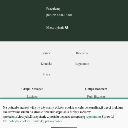
Pracujemy:
pon-pt: 8:00-16:00
Masz pytania
Pomoc
Reklama
Kontakt
Regulamin
Praca
Grupa Arslege:
Grupa Bonnier:
Lexlege
Puls Biznesu
Budownictwo
Bankier
Na potrzeby naszej witryny używamy plików cookie w celu personalizacji treści i reklam,
Skarbowcy
Puls Medycyny
analizowania ruchu na stronie oraz udostępniania funkcji mediów
społecznościowych.Korzystanie z portalu oznacza akceptację
regulaminu.
Sprawdź
Urzędnik
Monitor Firm
też:
politykę cookies
i
politykę prywatności
.
Rzeczoznawca
Puls Farmacji