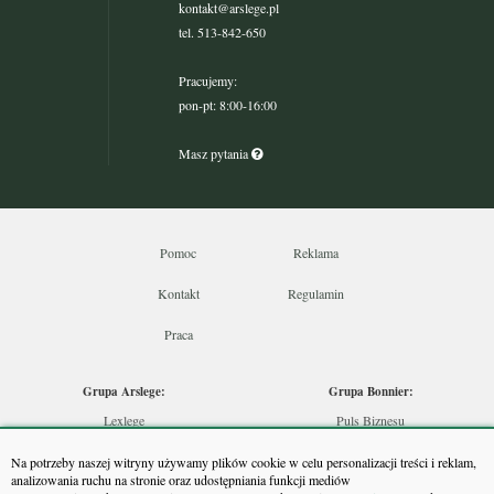
kontakt@arslege.pl
tel. 513-842-650
Pracujemy:
pon-pt: 8:00-16:00
Masz pytania
Pomoc
Reklama
Kontakt
Regulamin
Praca
Grupa Arslege:
Grupa Bonnier:
Lexlege
Puls Biznesu
Budownictwo
Bankier
Na potrzeby naszej witryny używamy plików cookie w celu personalizacji treści i reklam,
Skarbowcy
Puls Medycyny
analizowania ruchu na stronie oraz udostępniania funkcji mediów