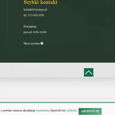
Szybki kontakt
kontakt@arslege.pl
tel. 513-842-650
Pracujemy:
pon-pt: 8:00-16:00
Masz pytania
 z portalu oznacza akceptację
regulaminu.
Sprawdź też:
politykę
AKCEPTUJĘ