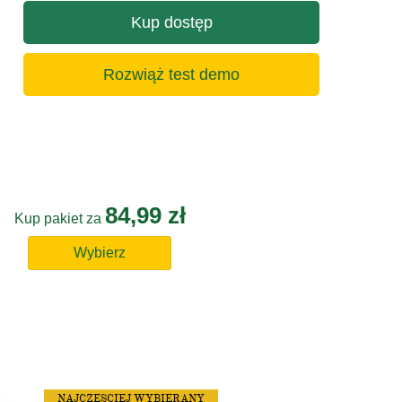
Kup dostęp
Rozwiąż test demo
84,99 zł
Kup pakiet za
Wybierz
NAJCZĘSCIEJ WYBIERANY