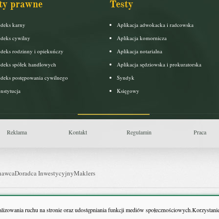
ty prawne
Testy
deks karny
Aplikacja adwokacka i radcowska
deks cywilny
Aplikacja komornicza
deks rodzinny i opiekuńczy
Aplikacja notarialna
deks spółek handlowych
Aplikacja sędziowska i prokuratorska
deks postępowania cywilnego
Syndyk
nstytucja
Księgowy
Reklama
Kontakt
Regulamin
Praca
nawca
Doradca Inwestycyjny
Maklers
uls Farmacji
Pit.pl
nalizowania ruchu na stronie oraz udostępniania funkcji mediów społecznościowych.Korzystanie