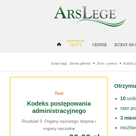
TESTY
CENNIK
KURSY ON-
Jesteś tutaj:
Strona główna
Testy z prawa
Kodeks 
Otrzymu
Test
10
unik
Kodeks postępowania
stan p
administracyjnego
3 mies
Rozdział 3. Organy wyższego stopnia i
możliw
organy naczelne