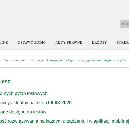
LINE
USTAWY AUDIO
AKTY PRAWNE
KAZUSY
STREF
postępowania administracyjnego
Rozdział 3. Organy wyższego stopnia i organy naczelne
jesz:
alnych pytań testowych
rawny aktualny na dzień
08-08-2026
iące
dostępu do testów
ość rozwiązywania na każdym urządzeniu i w aplikacji mobilne