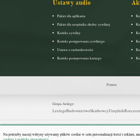
Ustawy audio
Ak
Pakiet dla aplikanta
Ko
Pakiet dla urzędnika służby cywilnej
Ko
Kodeks cywilny
Ko
Kodeks postępowania cywilnego
Ko
Ustawa o rachunkowości
Ko
Kodeks postepowania karnego
Ko
Pomoc
Grupa Arslege:
Lexlege
Budownictwo
Skarbowcy
Urzędnik
Rzeczoz
Grupa Bonnier:
Puls Biznesu
Bankier
Puls Medycyny
Monitor Firm
P
Na potrzeby naszej witryny używamy plików cookie w celu personalizacji treści i reklam, a
cookies
i
politykę prywatności
.