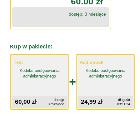
60.00 zł
dostęp: 3 miesiące
Kup w pakiecie:
Test
Audiobook
Kodeks postępowania
Kodeks postępowania
administracyjnego
administracyjnego
+
dostęp
długość
60,00 zł
24,99 zł
3 miesiące
03:11:24