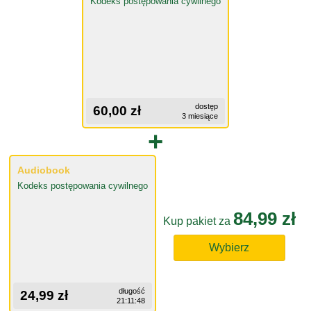
Kodeks postępowania cywilnego
dostęp
60,00 zł
3 miesiące
+
Audiobook
Kodeks postępowania cywilnego
84,99 zł
Kup pakiet za
Wybierz
długość
24,99 zł
21:11:48