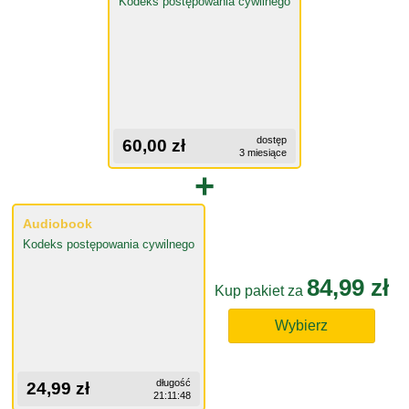
Kodeks postępowania cywilnego
dostęp
60,00 zł
3 miesiące
+
Audiobook
Kodeks postępowania cywilnego
84,99 zł
Kup pakiet za
Wybierz
długość
24,99 zł
21:11:48