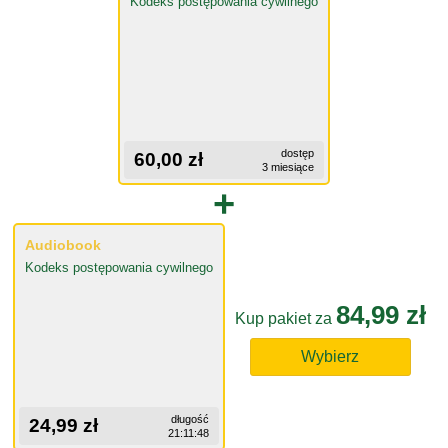
Kodeks postępowania cywilnego
dostęp
60,00 zł
3 miesiące
+
Audiobook
Kodeks postępowania cywilnego
84,99 zł
Kup pakiet za
Wybierz
długość
24,99 zł
21:11:48