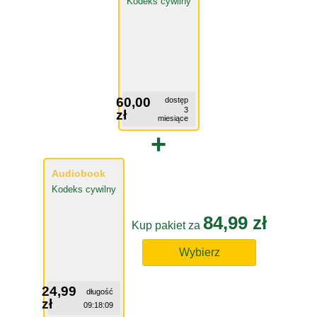
Kodeks cywilny
60,00
dostęp
3
zł
miesiące
+
Audiobook
Kodeks cywilny
84,99 zł
Kup pakiet za
Wybierz
24,99
długość
zł
09:18:09