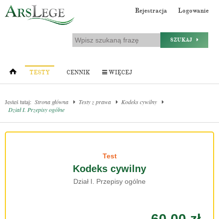
Rejestracja
Logowanie
SZUKAJ
TESTY
CENNIK
WIĘCEJ
Jesteś tutaj:
Strona główna
Testy z prawa
Kodeks cywilny
Dział I. Przepisy ogólne
Test
Kodeks cywilny
Dział I. Przepisy ogólne
60.00 zł