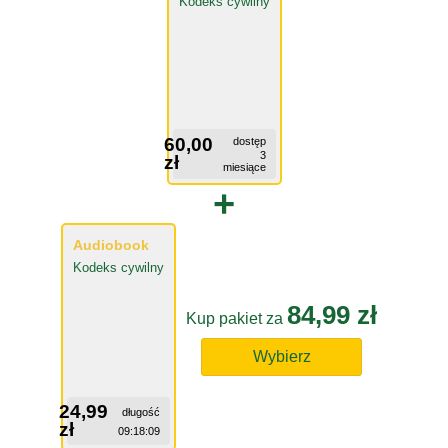
Kodeks cywilny
60,00
dostęp
3
zł
miesiące
+
Audiobook
Kodeks cywilny
84,99 zł
Kup pakiet za
Wybierz
24,99
długość
zł
09:18:09