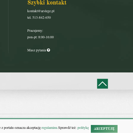
Szybki kontakt
kontakt@arslege.pl
tel. 513-842-650
Pracujemy:
pon-pt: 8:00-16:00
Masz pytania
 z portalu oznacza akceptację
regulaminu.
Sprawdź też:
politykę
AKCEPTUJĘ