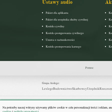
Ustawy audio
Ak
Pakiet dla aplikanta
Ko
Pakiet dla urzędnika służby cywilnej
Ko
Kodeks cywilny
Ko
Kodeks postępowania cywilnego
Ko
Ustawa o rachunkowości
Ko
Kodeks postepowania karnego
Ko
Pomoc
Grupa Arslege:
Lexlege
Budownictwo
Skarbowcy
Urzędnik
Rzeczoz
Grupa Bonnier:
Puls Biznesu
Bankier
Puls Medycyny
Monitor Firm
P
Na potrzeby naszej witryny używamy plików cookie w celu personalizacji treści i reklam, a
cookies
i
politykę prywatności
.