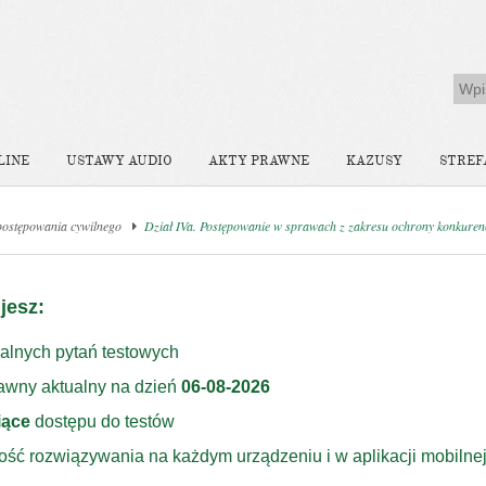
LINE
USTAWY AUDIO
AKTY PRAWNE
KAZUSY
STREF
postępowania cywilnego
Dział IVa. Postępowanie w sprawach z zakresu ochrony konkurencji
jesz:
alnych pytań testowych
rawny aktualny na dzień
06-08-2026
iące
dostępu do testów
ość rozwiązywania na każdym urządzeniu i w aplikacji mobilne