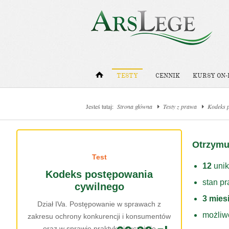
TESTY
CENNIK
KURSY ON-
Jesteś tutaj:
Strona główna
Testy z prawa
Kodeks 
Otrzymu
Test
12
unik
Kodeks postępowania
stan p
cywilnego
3 mies
Dział IVa. Postępowanie w sprawach z
możliw
zakresu ochrony konkurencji i konsumentów
oraz w sprawie praktyk nieuczciwie