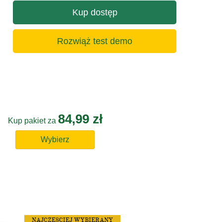
Kup dostęp
Rozwiąż test demo
84,99 zł
Kup pakiet za
Wybierz
NAJCZĘSCIEJ WYBIERANY