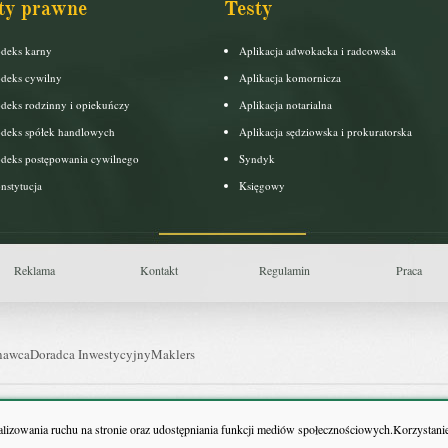
ty prawne
Testy
deks karny
Aplikacja adwokacka i radcowska
deks cywilny
Aplikacja komornicza
deks rodzinny i opiekuńczy
Aplikacja notarialna
deks spółek handlowych
Aplikacja sędziowska i prokuratorska
deks postępowania cywilnego
Syndyk
nstytucja
Księgowy
Reklama
Kontakt
Regulamin
Praca
nawca
Doradca Inwestycyjny
Maklers
uls Farmacji
Pit.pl
nalizowania ruchu na stronie oraz udostępniania funkcji mediów społecznościowych.Korzystanie