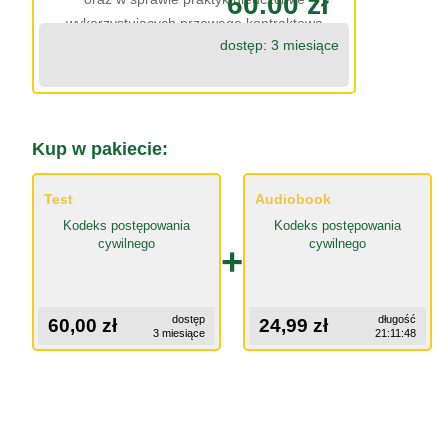
60.00 zł
wykorzystujących przewagę kontraktową
dostęp: 3 miesiące
Kup w pakiecie:
Test
Audiobook
Kodeks postępowania
Kodeks postępowania
cywilnego
cywilnego
+
dostęp
długość
60,00 zł
24,99 zł
3 miesiące
21:11:48