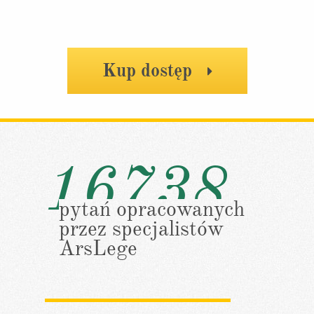
Kup dostęp
16738
pytań opracowanych
przez specjalistów
ArsLege