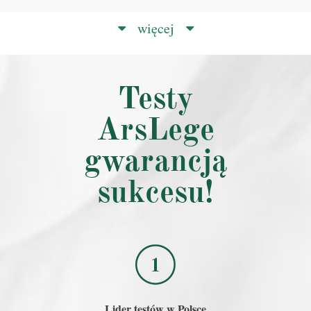
więcej
Testy
ArsLege
gwarancją
sukcesu!
Lider testów w Polsce