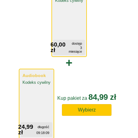
Kodeks cywilny
60,00
dostęp
3
zł
miesiące
+
Audiobook
Kodeks cywilny
84,99 zł
Kup pakiet za
Wybierz
24,99
długość
zł
09:18:09