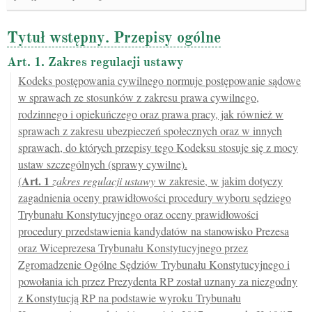
Tytuł wstępny. Przepisy ogólne
Art. 1. Zakres regulacji ustawy
Kodeks postępowania cywilnego normuje postępowanie sądowe
w sprawach ze stosunków z zakresu prawa cywilnego,
rodzinnego i opiekuńczego oraz prawa pracy, jak również w
sprawach z zakresu ubezpieczeń społecznych oraz w innych
sprawach, do których przepisy tego Kodeksu stosuje się z mocy
ustaw szczególnych (sprawy cywilne).
Art.
1
(
zakres regulacji ustawy
w zakresie, w jakim dotyczy
zagadnienia oceny prawidłowości procedury wyboru sędziego
Trybunału Konstytucyjnego oraz oceny prawidłowości
procedury przedstawienia kandydatów na stanowisko Prezesa
oraz Wiceprezesa Trybunału Konstytucyjnego przez
Zgromadzenie Ogólne Sędziów Trybunału Konstytucyjnego i
powołania ich przez Prezydenta RP został uznany za niezgodny
z Konstytucją RP na podstawie wyroku Trybunału