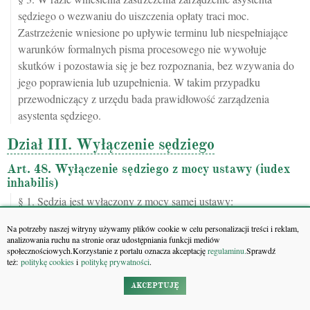
sędziego o wezwaniu do uiszczenia opłaty traci moc.
Zastrzeżenie wniesione po upływie terminu lub niespełniające
warunków formalnych pisma procesowego nie wywołuje
skutków i pozostawia się je bez rozpoznania, bez wzywania do
jego poprawienia lub uzupełnienia. W takim przypadku
przewodniczący z urzędu bada prawidłowość zarządzenia
asystenta sędziego.
Dział III. Wyłączenie sędziego
Art. 48. Wyłączenie sędziego z mocy ustawy (iudex
inhabilis)
§ 1. Sędzia jest wyłączony z mocy samej ustawy:
1) w sprawach, w których jest stroną lub pozostaje z jedną ze
Na potrzeby naszej witryny używamy plików cookie w celu personalizacji treści i reklam,
stron w takim stosunku prawnym, że wynik sprawy oddziaływa
analizowania ruchu na stronie oraz udostępniania funkcji mediów
na jego prawa lub obowiązki;
społecznościowych.Korzystanie z portalu oznacza akceptację
regulaminu.
Sprawdź
też:
politykę cookies
i
politykę prywatności
.
2) w sprawach swego małżonka, krewnych lub powinowatych
w linii prostej, krewnych bocznych do czwartego stopnia i
AKCEPTUJĘ
powinowatych bocznych do drugiego stopnia;