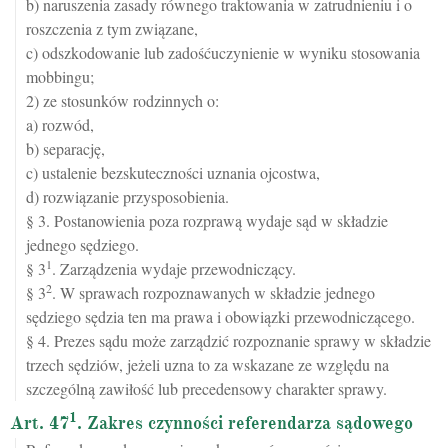
b) naruszenia zasady równego traktowania w zatrudnieniu i o
roszczenia z tym związane,
c) odszkodowanie lub zadośćuczynienie w wyniku stosowania
mobbingu;
2) ze stosunków rodzinnych o:
a) rozwód,
b) separację,
c) ustalenie bezskuteczności uznania ojcostwa,
d) rozwiązanie przysposobienia.
§ 3. Postanowienia poza rozprawą wydaje sąd w składzie
jednego sędziego.
1
§ 3
. Zarządzenia wydaje przewodniczący.
2
§ 3
. W sprawach rozpoznawanych w składzie jednego
sędziego sędzia ten ma prawa i obowiązki przewodniczącego.
§ 4. Prezes sądu może zarządzić rozpoznanie sprawy w składzie
trzech sędziów, jeżeli uzna to za wskazane ze względu na
szczególną zawiłość lub precedensowy charakter sprawy.
1
Art. 47
. Zakres czynności referendarza sądowego