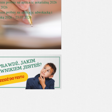
in próbny na aplikację notarialną 2026
.2026
min próbny na aplikację adwokacką i
ską 2026 - 23.07.2026