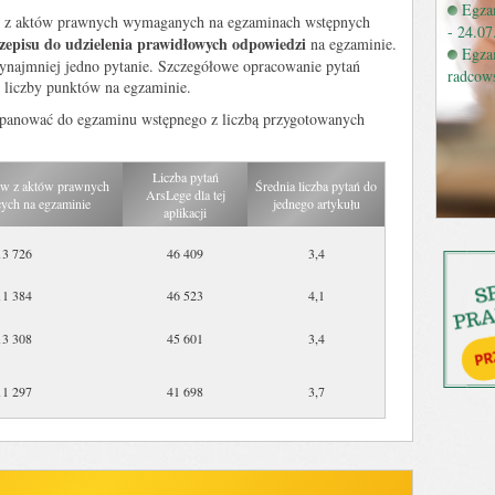
Egzam
ch z aktów prawnych wymaganych na egzaminach wstępnych
- 24.07
zepisu do udzielenia prawidłowych odpowiedzi
na egzaminie.
Egza
zynajmniej jedno pytanie. Szczegółowe opracowanie pytań
radcow
j liczby punktów na egzaminie.
 opanować do egzaminu wstępnego z liczbą przygotowanych
Liczba pytań
ów z aktów prawnych
Średnia liczba pytań do
ArsLege dla tej
ych na egzaminie
jednego artykułu
aplikacji
13 726
46 409
3,4
11 384
46 523
4,1
13 308
45 601
3,4
11 297
41 698
3,7