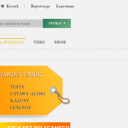
Koszyk
Rejestracja
Logowanie
SZUKAJ
A APLIKANTA
VIDEO
EBOOK
RAWDŹ CENNIK
TESTY
USTAWY AUDIO
KAZUSY
LEXLEGE