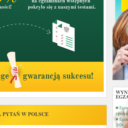
WYNI
EGZ
Egza
 PYTAŃ W POLSCE
i proku
Egza
2026 -