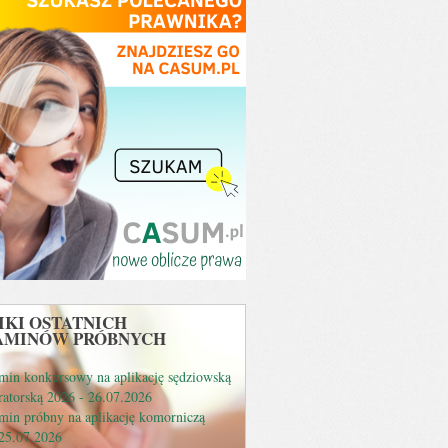
KI OSTATNICH
AMINÓW PRÓBNYCH
min konkursowy na aplikację sędziowską
ratorską 2026 - 26.07.2026
min próbny na aplikację komorniczą
 25.07.2026