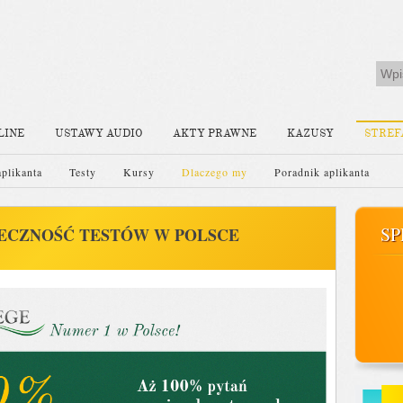
LINE
USTAWY AUDIO
AKTY PRAWNE
KAZUSY
STREF
aplikanta
Testy
Kursy
Dlaczego my
Poradnik aplikanta
SP
ECZNOŚĆ TESTÓW W POLSCE