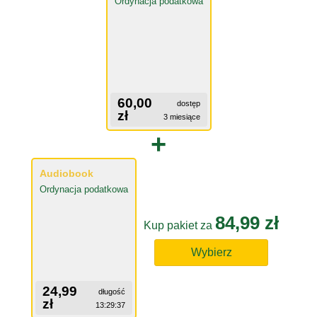
Ordynacja podatkowa
60,00
dostęp
zł
3 miesiące
+
Audiobook
Ordynacja podatkowa
84,99 zł
Kup pakiet za
Wybierz
24,99
długość
zł
13:29:37