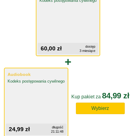
Kodeks postępowania cywilnego
dostęp
60,00 zł
3 miesiące
+
Audiobook
Kodeks postępowania cywilnego
84,99 zł
Kup pakiet za
Wybierz
długość
24,99 zł
21:11:48