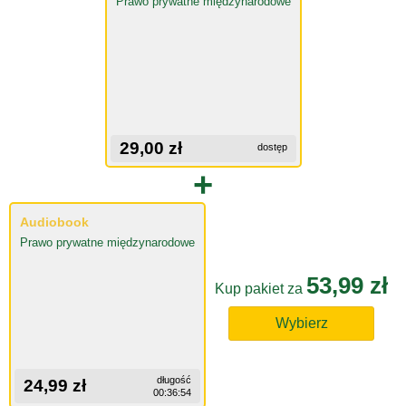
Prawo prywatne międzynarodowe
29,00 zł
dostęp
+
Audiobook
Prawo prywatne międzynarodowe
53,99 zł
Kup pakiet za
Wybierz
długość
24,99 zł
00:36:54