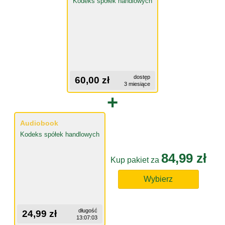
Kodeks spółek handlowych
dostęp
60,00 zł
3 miesiące
+
Audiobook
Kodeks spółek handlowych
84,99 zł
Kup pakiet za
Wybierz
długość
24,99 zł
13:07:03