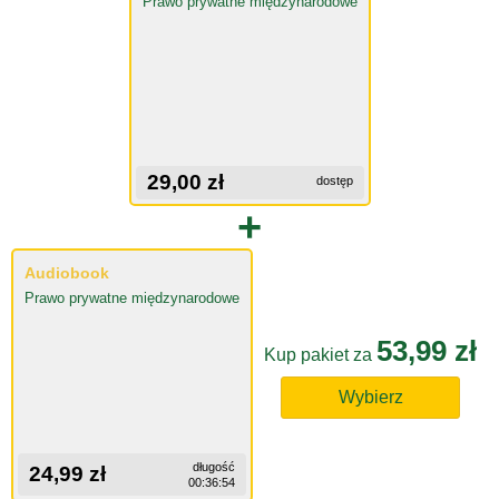
Prawo prywatne międzynarodowe
29,00 zł
dostęp
+
Audiobook
Prawo prywatne międzynarodowe
53,99 zł
Kup pakiet za
Wybierz
długość
24,99 zł
00:36:54