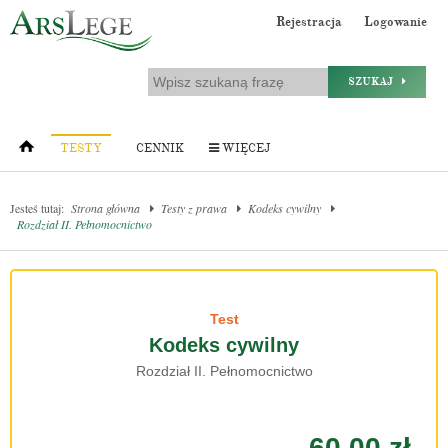
Rejestracja
Logowanie
SZUKAJ
TESTY
CENNIK
WIĘCEJ
Jesteś tutaj:
Strona główna
Testy z prawa
Kodeks cywilny
Rozdział II. Pełnomocnictwo
Test
Kodeks cywilny
Rozdział II. Pełnomocnictwo
60.00 zł