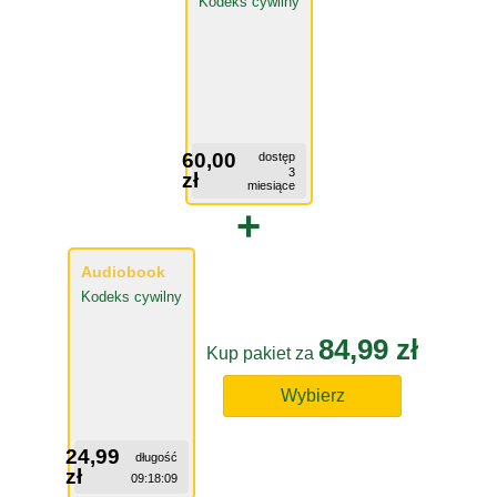
Kodeks cywilny
60,00
dostęp
3
zł
miesiące
+
Audiobook
Kodeks cywilny
84,99 zł
Kup pakiet za
Wybierz
24,99
długość
zł
09:18:09