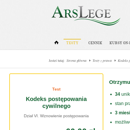
TESTY
CENNIK
KURSY ON-
Jesteś tutaj:
Strona główna
Testy z prawa
Kodeks 
Otrzymu
Test
34
unik
Kodeks postępowania
stan p
cywilnego
3 mies
Dział VI. Wznowienie postępowania
możliw