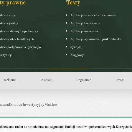
ty prawne
Testy
deks karny
Aplikacja adwokacka i radcowska
deks cywilny
Aplikacja komornicza
deks rodzinny i opiekuńczy
Aplikacja notarialna
deks spółek handlowych
Aplikacja sędziowska i prokuratorska
deks postępowania cywilnego
Syndyk
nstytucja
Księgowy
Reklama
Kontakt
Regulamin
Praca
nawca
Doradca Inwestycyjny
Maklers
uls Farmacji
Pit.pl
nalizowania ruchu na stronie oraz udostępniania funkcji mediów społecznościowych.Korzystanie