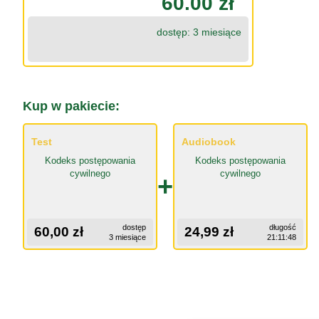
60.00 zł
dostęp: 3 miesiące
Kup w pakiecie:
Test
Audiobook
Kodeks postępowania
Kodeks postępowania
cywilnego
cywilnego
+
dostęp
długość
60,00 zł
24,99 zł
3 miesiące
21:11:48