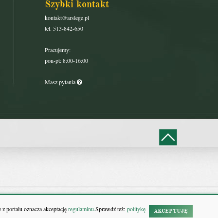
Szybki kontakt
kontakt@arslege.pl
tel. 513-842-650
Pracujemy:
pon-pt: 8:00-16:00
Masz pytania
 z portalu oznacza akceptację
regulaminu.
Sprawdź też:
politykę
AKCEPTUJĘ