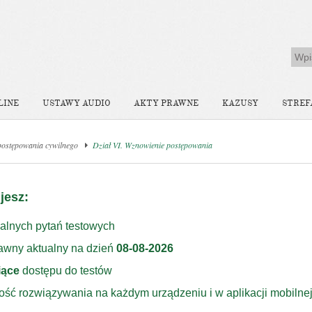
LINE
USTAWY AUDIO
AKTY PRAWNE
KAZUSY
STREF
postępowania cywilnego
Dział VI. Wznowienie postępowania
jesz:
alnych pytań testowych
rawny aktualny na dzień
08-08-2026
iące
dostępu do testów
ość rozwiązywania na każdym urządzeniu i w aplikacji mobilne