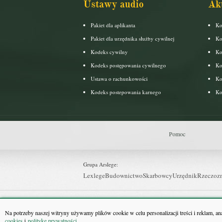
Ustawy audio
Ak
Pakiet dla aplikanta
Ko
Pakiet dla urzędnika służby cywilnej
Ko
Kodeks cywilny
Ko
Kodeks postępowania cywilnego
Ko
Ustawa o rachunkowości
Ko
Kodeks postepowania karnego
Ko
Pomoc
Grupa Arslege:
Lexlege
Budownictwo
Skarbowcy
Urzędnik
Rzeczoz
Grupa Bonnier:
Puls Biznesu
Bankier
Puls Medycyny
Monitor Firm
P
Na potrzeby naszej witryny używamy plików cookie w celu personalizacji treści i reklam, a
cookies
i
politykę prywatności
.