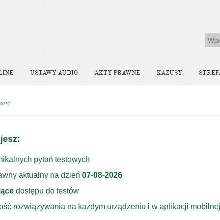
LINE
USTAWY AUDIO
AKTY PRAWNE
KAZUSY
STREF
karny
jesz:
ikalnych pytań testowych
rawny aktualny na dzień
07-08-2026
iące
dostępu do testów
ość rozwiązywania na każdym urządzeniu i w aplikacji mobilne