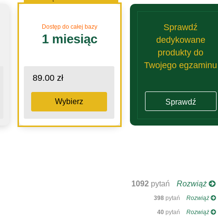
Sprawdź
Dostęp do całej bazy
1 miesiąc
dedykowane
produkty do
Twojego egzaminu
89.00 zł
Wybierz
Sprawdź
1092
pytań
Rozwiąż
398
pytań
Rozwiąż
40
pytań
Rozwiąż