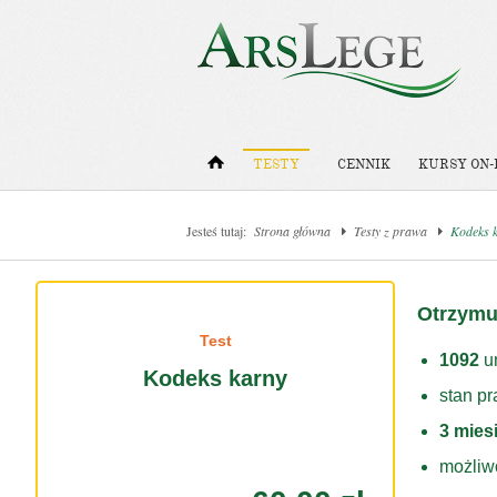
TESTY
CENNIK
KURSY ON-
Jesteś tutaj:
Strona główna
Testy z prawa
Kodeks 
Otrzymu
Test
1092
un
Kodeks karny
stan p
3 mies
możliw