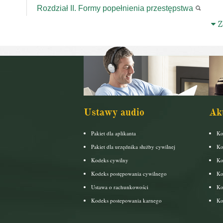
Rozdział II. Formy popełnienia przestępstwa
Zo
Ustawy audio
Ak
Pakiet dla aplikanta
Ko
Pakiet dla urzędnika służby cywilnej
Ko
Kodeks cywilny
Ko
Kodeks postępowania cywilnego
Ko
Ustawa o rachunkowości
Ko
Kodeks postepowania karnego
Ko