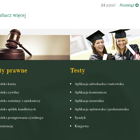
24
pytań
Rozwiąż
bacz więcej
ty prawne
Testy
deks karny
Aplikacja adwokacka i radcowska
deks cywilny
Aplikacja komornicza
deks rodzinny i opiekuńczy
Aplikacja notarialna
deks spółek handlowych
Aplikacja sędziowska i prokuratorska
deks postępowania cywilnego
Syndyk
nstytucja
Księgowy