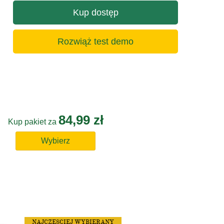
Kup dostęp
Rozwiąż test demo
84,99 zł
Kup pakiet za
Wybierz
NAJCZĘSCIEJ WYBIERANY