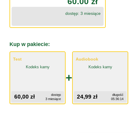
60.00 zł
dostęp: 3 miesiące
Kup w pakiecie:
Test
Audiobook
Kodeks karny
Kodeks karny
+
dostęp
długość
60,00 zł
24,99 zł
3 miesiące
05:36:14