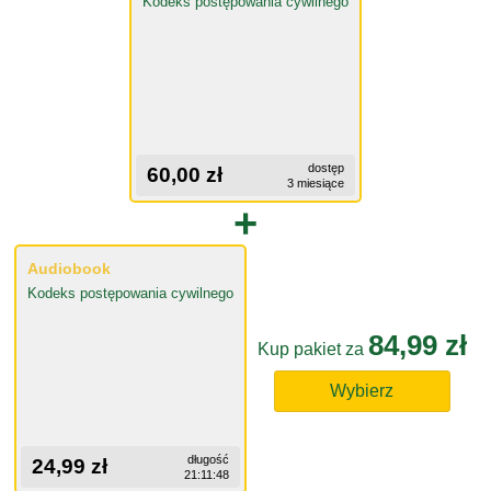
Kodeks postępowania cywilnego
dostęp
60,00 zł
3 miesiące
+
Audiobook
Kodeks postępowania cywilnego
84,99 zł
Kup pakiet za
Wybierz
długość
24,99 zł
21:11:48