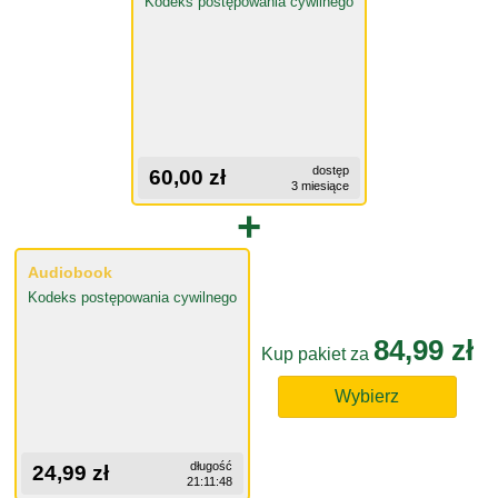
Kodeks postępowania cywilnego
dostęp
60,00 zł
3 miesiące
+
Audiobook
Kodeks postępowania cywilnego
84,99 zł
Kup pakiet za
Wybierz
długość
24,99 zł
21:11:48