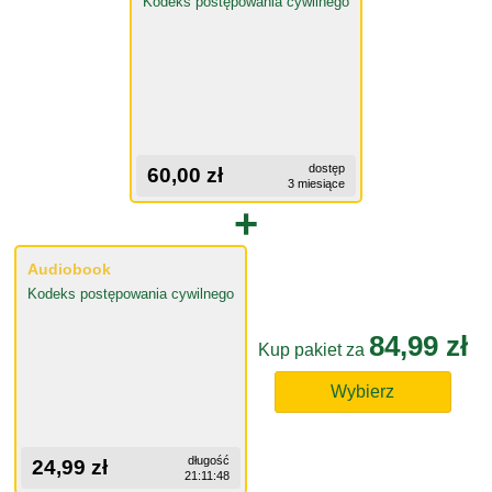
Kodeks postępowania cywilnego
dostęp
60,00 zł
3 miesiące
+
Audiobook
Kodeks postępowania cywilnego
84,99 zł
Kup pakiet za
Wybierz
długość
24,99 zł
21:11:48