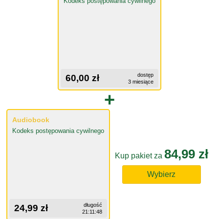
Kodeks postępowania cywilnego
dostęp
60,00 zł
3 miesiące
+
Audiobook
Kodeks postępowania cywilnego
84,99 zł
Kup pakiet za
Wybierz
długość
24,99 zł
21:11:48