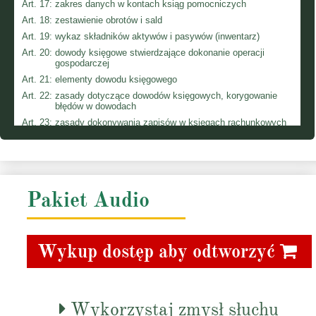
Art. 17:
zakres danych w kontach ksiąg pomocniczych
Art. 18:
zestawienie obrotów i sald
Art. 19:
wykaz składników aktywów i pasywów (inwentarz)
Art. 20:
dowody księgowe stwierdzające dokonanie operacji
gospodarczej
Art. 21:
elementy dowodu księgowego
Art. 22:
zasady dotyczące dowodów księgowych, korygowanie
błędów w dowodach
Art. 23:
zasady dokonywania zapisów w księgach rachunkowych
Art. 24:
zasady prowadzenia ksiąg rachunkowych
Art. 25:
poprawianie błędów w zapisach
Rozdział 3.
Inwentaryzacja
Art. 26:
inwentaryzacje
Pakiet Audio
Art. 27:
dokumentowanie wyników inwentaryzacji i wyjaśnianie
stwierdzonych różnic
Rozdział 4.
Wycena aktywów i pasywów oraz ustalenie wyniku
finansowego
Wykup dostęp aby odtworzyć
Art. 28:
zasady wyceny aktywów i pasywów
Art. 28a:
wycena aktywów i pasywów przez jednostkę mikro z
zastosowaniem uproszczeń
Art. 28b:
wyłączenie obowiązku stosowania niektórych przepisów
Wykorzystaj zmysł słuchu
ustawy