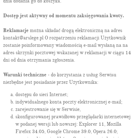
dnia dodania go do koszyka.
Art. 48:
informacja dodatkowa
Art. 48a:
zestawienie zmian w kapitale (funduszu) własnym
Dostęp jest aktywny od momentu zaksięgowania kwoty.
Art. 48b:
rachunek przepływów pieniężnych
Art. 49:
sprawozdanie z działalności jednostki
Reklamacje
można składać drogą elektroniczną na adres
Art. 49a:
domniemanie rzetelności sprawozdań finansowych
kontakt@arslege.pl O rozpatrzeniu reklamacji Użytkownik
jednostek mikro
zostanie poinformowany wiadomością e-mail wysłaną na na
Art. 49b:
oświadczenie jednostki na temat informacji
niefinansowych
adres skrzynki pocztowej wskazanej w reklamacji w ciągu 14
Art. 49c:
decyzja o o sporządzeniu sprawozdania finansowego z
dni od dnia otrzymania zgłoszenia.
zastosowaniem uproszczeń
Art. 50:
sprawozdanie finansowe w wersji uproszczonej
Warunki techniczne
- do korzystania z usług Serwisu
Art. 51:
łączne sprawozdanie finansowe
niezbędne jest posiadanie przez Użytkownika:
Art. 52:
roczne sprawozdanie finansowe
Art. 53:
zatwierdzenie rocznego sprawozdania finansowego
dostępu do sieci Internet;
jednostki
indywidualnego konta poczty elektronicznej e-mail;
Art. 54:
obowiązek zmiany sprawozdania i korekty w księgach
rachunkowych
zarejestrowanie się w Serwisie,
Rozdział 6.
Skonsolidowane sprawozdania finansowe grupy
skonfigurowanej prawidłowo przeglądarki internetowej
kapitałowej
w podanej wersji lub nowszej: Explorer 11, Mozilla
Art. 55:
roczne skonsolidowane sprawozdanie finansowe grupy
Firefox 34.05, Google Chrome 39.0, Opera 26.0;
kapitałowej