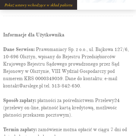
Pokaż ustawy wchodzące w skład pakietu
Art. 37:
rezerwa z tytułu odroczonego podatku dochodowego
Art. 38:
rezerwy techniczno-ubezpieczeniowe
Art. 39:
czynne i bierne rozliczenia międzyokresowe kosztów
Art. 40:
uchylony
Art. 41:
zakres rozliczeń międzyokresowych przychodów
Informacje dla Użytkownika
Art. 42:
wynik finansowy netto jednostek innych niż banki, zakłady
ubezpieczeń lub reasekuracji
Dane Serwisu:
Prawomaniacy Sp. z o.o., ul. Bajkowa 127/6,
Art. 43:
wynik finansowy netto w bankach
10-696 Olsztyn, wpisany do Rejestru Przedsiębiorców
Art. 44:
wynik finansowy netto w zakładach ubezpieczeń lub
Krajowego Rejestru Sądowego prowadzonego przez Sąd
reasekuracji
Rejonowy w Olsztynie, VIII Wydział Gospodarczy pod
Rozdział 4a.
Łączenie się spółek
Art. 44a:
rozliczanie i ujmowanie w księgach rachunkowych
numerem KRS 0000349059. Dane do kontaktu: e-mail
łączenia się spółek handlowych
kontakt@arslege.pl tel. 513-842-650.
Art. 44b:
rozliczanie połączenia spółek metodą nabycia
Art. 44c:
rozliczanie łączenia spółek metodą łączenia udziałów
Sposób zapłaty:
płatności za pośrednictwem Przelewy24
Art. 44d:
odpowiednie stosowanie przepisów do nabycia przez
(przelewy on-line, płatność kartą kredytową, możliwośc
jednostkę zorganizowanej części innej jednostki
płatności przekazem pocztowym).
Rozdział 5.
Sprawozdania finansowe jednostki
Art. 45:
zasady sporządzania sprawozdań finansowych
Art. 46:
ujmowanie w bilansie stanu aktywów i pasywów
Termin zapłaty:
zamówienie można opłacić w ciągu 7 dni od
Art. 47:
rachunek zysków i strat