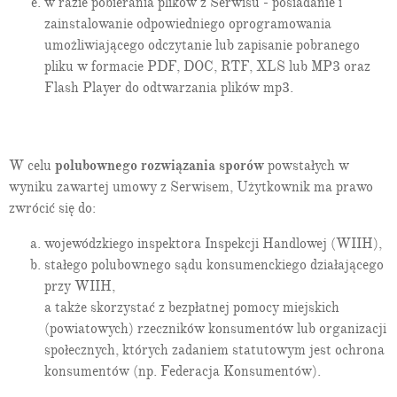
w razie pobierania plików z Serwisu - posiadanie i
Art. 56:
wyłączenie obowiązku sporządzania skonsolidowanego
sprawozdania finansowego
zainstalowanie odpowiedniego oprogramowania
Art. 57:
wyłączenie jednostki zależnej spod konsolidacji
umożliwiającego odczytanie lub zapisanie pobranego
Art. 58:
zwolnienie jednostki zależnej z obowiązku konsolidacji
pliku w formacie PDF, DOC, RTF, XLS lub MP3 oraz
Art. 59:
metody konsolidacji
Flash Player do odtwarzania plików mp3.
Art. 60:
metoda konsolidacji pełnej
Art. 61:
metoda konsolidacji proporcjonalnej
Art. 62:
uchylony
Art. 63:
metoda praw własności
W celu
polubownego rozwiązania sporów
powstałych w
Art. 63a:
trwała utrata wartości udziałów w jednostkach
wyniku zawartej umowy z Serwisem, Użytkownik ma prawo
podporządkowanych
zwrócić się do:
Art. 63b:
stosowanie przez jednostki grupy kapitałowej
jednakowych zasad rachunkowości
wojewódzkiego inspektora Inspekcji Handlowej (WIIH),
Art. 63c:
roczne skonsolidowane sprawozdanie finansowe grupy
kapitałowej
stałego polubownego sądu konsumenckiego działającego
Art. 63d:
stosowanie przepisów o obrocie papierami wartościowymi
przy WIIH,
do skonsolidowanych sprawozdań grup kapitałowych
a także skorzystać z bezpłatnej pomocy miejskich
Rozdział 6a.
Sprawozdanie z płatności na rzecz administracji
publicznej
(powiatowych) rzeczników konsumentów lub organizacji
Art. 63e:
objaśnienie pojęć rozdziału
społecznych, których zadaniem statutowym jest ochrona
Art. 63f:
obowiązek złożenia sprawozdania z płatności
konsumentów (np. Federacja Konsumentów).
Art. 63g:
skonsolidowane sprawozdanie z płatności