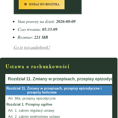
DODAJ DO KOSZYKA
Stan prawny na dzień:
2026-08-09
Czas trwania:
05:33:09
Rozmiar:
221 MB
Co to jest audiobook?
Ustawa o rachunkowości
Rozdział 11.
Zmiany w przepisach, przepisy epizodyczn
Rozdział 11.
Zmiany w przepisach, przepisy epizodyczne i
przepisy końcowe
Art. 84a:
przepisy epizodyczne
Rozdział 1.
Przepisy ogólne
Art. 1:
zakres regulacji ustawy
Art. 2:
zakres podmiotowy ustawy