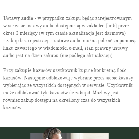
Art. 63h:
wyłączenie obowiązku sporządzania skonsolidowanego
sprawozdania z płatności
Art. 63i:
wyłączenie obowiązku stosowania przepisów ustawy w
Ustawy audio
- w przypadku zakupu będąc zarejestrowanym
zakresie sporządzania sprawozdań
w serwisie ustawy audio dostępne są w zakładce [link] przez
Art. 63j:
odpowiednie stosowanie przepisów ustawy do
sprawozdania z płatności i skonsolidowanego
okres 3 miesięcy (w tym czasie aktualizacja jest darmowa)
sprawozdania z płatności
- zakup bez rejestracji - ustawę audio można pobrać za pomocą
Art. 63k:
forma sprawozdania z płatności i skonsolidowanego
linku zawartego w wiadomości e-mail, stan prawny ustawy
sprawozdania z płatności
audio jest na dzień zakupu (nie podlega aktualizacji)
Rozdział 6b.
Sprawozdanie o podatku dochodowym
Art. 63l:
objaśnienie pojęć rozdziału
Art. 63m:
sporządzanie, publikacja i udostępnianie sprawozdania o
Przy
zakupie kazusów
użytkownik kupuje konkretną ilość
podatku dochodowym
kazusów. Następnie odblokowuje wybrane przez siebie kazusy
Art. 63n:
sprawozdanie o podatku dochodowym jednostki
wybierając ze wszystkich dostępnych w serwisie. Użytkownik
dominującej najwyższego szczebla lub jednostki
samodzielnej
może odblokować tyle kazusów ile zakupił. Możliwy jest
Art. 63o:
elementy sprawozdania o podatku dochodowym
również zakup dostępu na określony czas do wszystkich
Rozdział 6c.
Sprawozdawczość zrównoważonego rozwoju
kazusów.
Art. 63p:
objaśnienie pojęć rozdziału
Art. 63q:
stosowanie przepisów ustawy w zakresie
sprawozdawczości zrównoważonego rozwoju
Art. 63r:
elementy sprawozdawczości zrównoważonego rozwoju
Art. 63s:
standardy sprawozdawczości zrównoważonego rozwoju