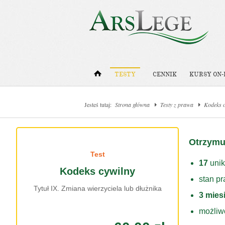
TESTY
CENNIK
KURSY ON-
Jesteś tutaj:
Strona główna
Testy z prawa
Kodeks c
Otrzymu
Test
17
unik
Kodeks cywilny
stan p
Tytuł IX. Zmiana wierzyciela lub dłużnika
3 mies
możliw