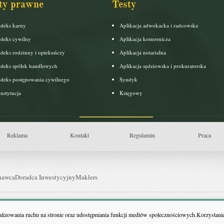
ty prawne
Testy
deks karny
Aplikacja adwokacka i radcowska
deks cywilny
Aplikacja komornicza
deks rodzinny i opiekuńczy
Aplikacja notarialna
deks spółek handlowych
Aplikacja sędziowska i prokuratorska
deks postępowania cywilnego
Syndyk
nstytucja
Księgowy
Reklama
Kontakt
Regulamin
Praca
nawca
Doradca Inwestycyjny
Maklers
uls Farmacji
Pit.pl
nalizowania ruchu na stronie oraz udostępniania funkcji mediów społecznościowych.Korzystanie