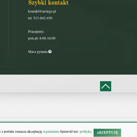
Szybki kontakt
kontakt@arslege.pl
tel. 513-842-650
Pracujemy:
pon-pt: 8:00-16:00
Masz pytania
 z portalu oznacza akceptację
regulaminu.
Sprawdź też:
politykę
AKCEPTUJĘ