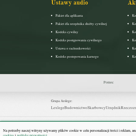
Ustawy audio
Ak
Pakiet dla aplikanta
Ko
Pakiet dla urzędnika służby cywilnej
Ko
Kodeks cywilny
Ko
Kodeks postępowania cywilnego
Ko
Ustawa o rachunkowości
Ko
Kodeks postepowania karnego
Ko
Pomoc
Grupa Arslege:
Lexlege
Budownictwo
Skarbowcy
Urzędnik
Rzeczoz
Grupa Bonnier:
Puls Biznesu
Bankier
Puls Medycyny
Monitor Firm
P
Na potrzeby naszej witryny używamy plików cookie w celu personalizacji treści i reklam, a
cookies
i
politykę prywatności
.