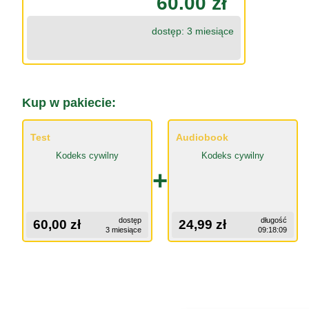
60.00 zł
dostęp: 3 miesiące
Kup w pakiecie:
Test
Audiobook
Kodeks cywilny
Kodeks cywilny
+
dostęp
długość
60,00 zł
24,99 zł
3 miesiące
09:18:09