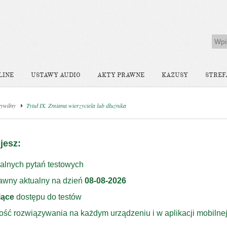
LINE
USTAWY AUDIO
AKTY PRAWNE
KAZUSY
STREF
ywilny
Tytuł IX. Zmiana wierzyciela lub dłużnika
jesz:
alnych pytań testowych
rawny aktualny na dzień
08-08-2026
iące
dostępu do testów
ość rozwiązywania na każdym urządzeniu i w aplikacji mobilne