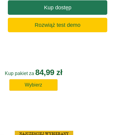
Kup dostęp
Rozwiąż test demo
84,99 zł
Kup pakiet za
Wybierz
NAJCZĘSCIEJ WYBIERANY