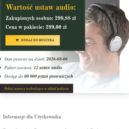
Wartość ustaw audio:
Zakupionych osobno: 299,88 zł
Cena w pakiecie: 299,00 zł
DODAJ DO KOSZYKA
Stan prawny na dzień:
2026-08-06
Pakiet zawiera:
12 ustaw audio
Dostęp do
80 000 pytań prawniczych
Pokaż ustawy wchodzące w skład pakietu
Kodeks postępowania administracyjnego
Konstytucja Rzeczypospolitej Polskiej
Prawo o postępowaniu przed sądami administracyjnymi
Prawo o ustroju sądów administracyjnych
Informacje dla Użytkownika
Prawo o ustroju sądów powszechnych
Traktat o funkcjonowaniu Unii Europejskiej