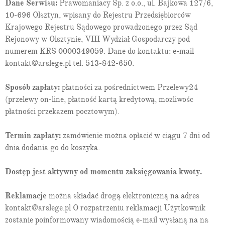
Dane Serwisu:
Prawomaniacy Sp. z o.o., ul. Bajkowa 127/6,
Traktat o Unii Europejskiej
Ustawa o Radzie Ministrów
10-696 Olsztyn, wpisany do Rejestru Przedsiębiorców
Ustawa o samorządzie gminnym
Krajowego Rejestru Sądowego prowadzonego przez Sąd
Ustawa o samorządzie powiatowym
Rejonowy w Olsztynie, VIII Wydział Gospodarczy pod
Ustawa o samorządzie województwa
Ustawa o służbie cywilnej
numerem KRS 0000349059. Dane do kontaktu: e-mail
kontakt@arslege.pl tel. 513-842-650.
Sposób zapłaty:
płatności za pośrednictwem Przelewy24
(przelewy on-line, płatność kartą kredytową, możliwośc
płatności przekazem pocztowym).
Termin zapłaty:
zamówienie można opłacić w ciągu 7 dni od
dnia dodania go do koszyka.
Dostęp jest aktywny od momentu zaksięgowania kwoty.
Reklamacje
można składać drogą elektroniczną na adres
kontakt@arslege.pl O rozpatrzeniu reklamacji Użytkownik
zostanie poinformowany wiadomością e-mail wysłaną na na