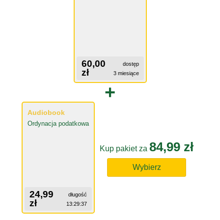
60,00
dostęp
zł
3 miesiące
+
Audiobook
Ordynacja podatkowa
84,99 zł
Kup pakiet za
Wybierz
24,99
długość
zł
13:29:37