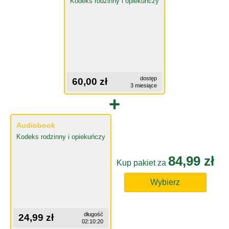
Kodeks rodzinny i opiekuńczy
dostęp
60,00 zł
3 miesiące
+
Audiobook
Kodeks rodzinny i opiekuńczy
84,99 zł
Kup pakiet za
Wybierz
długość
24,99 zł
02:10:20