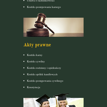
Ustawa o rachunkowości
Kodeks postepowania karnego
Akty prawne
Kodeks karny
Kodeks cywilny
Kodeks rodzinny i opiekuńczy
Kodeks spółek handlowych
Kodeks postępowania cywilnego
Konstytucja