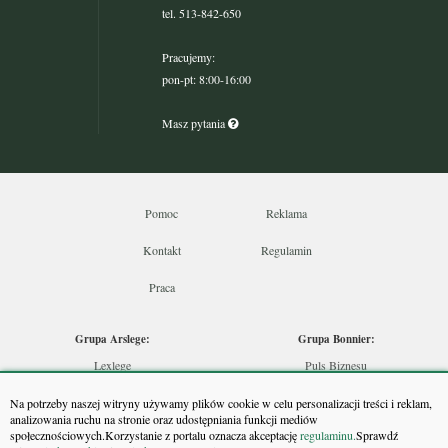
tel. 513-842-650
Pracujemy:
pon-pt: 8:00-16:00
Masz pytania
Pomoc
Reklama
Kontakt
Regulamin
Praca
Grupa Arslege:
Grupa Bonnier:
Lexlege
Puls Biznesu
Budownictwo
Bankier
Na potrzeby naszej witryny używamy plików cookie w celu personalizacji treści i reklam,
Skarbowcy
Puls Medycyny
analizowania ruchu na stronie oraz udostępniania funkcji mediów
społecznościowych.Korzystanie z portalu oznacza akceptację
regulaminu.
Sprawdź
Urzędnik
Monitor Firm