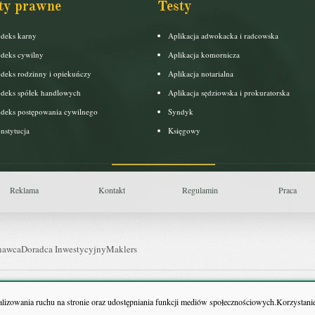
ty prawne
Testy
deks karny
Aplikacja adwokacka i radcowska
deks cywilny
Aplikacja komornicza
deks rodzinny i opiekuńczy
Aplikacja notarialna
deks spółek handlowych
Aplikacja sędziowska i prokuratorska
deks postępowania cywilnego
Syndyk
nstytucja
Księgowy
Reklama
Kontakt
Regulamin
Praca
nawca
Doradca Inwestycyjny
Maklers
uls Farmacji
Pit.pl
nalizowania ruchu na stronie oraz udostępniania funkcji mediów społecznościowych.Korzystanie