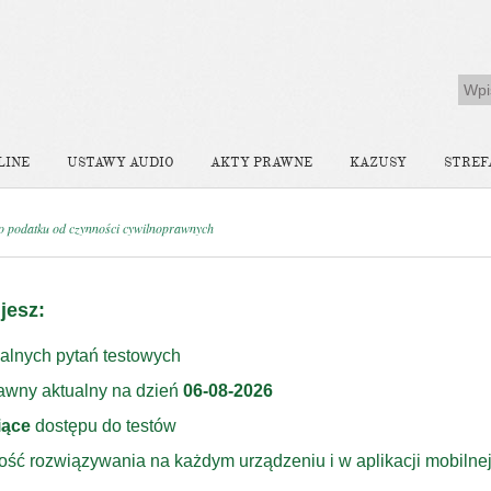
LINE
USTAWY AUDIO
AKTY PRAWNE
KAZUSY
STREF
o podatku od czynności cywilnoprawnych
jesz:
alnych pytań testowych
rawny aktualny na dzień
06-08-2026
iące
dostępu do testów
ość rozwiązywania na każdym urządzeniu i w aplikacji mobilne