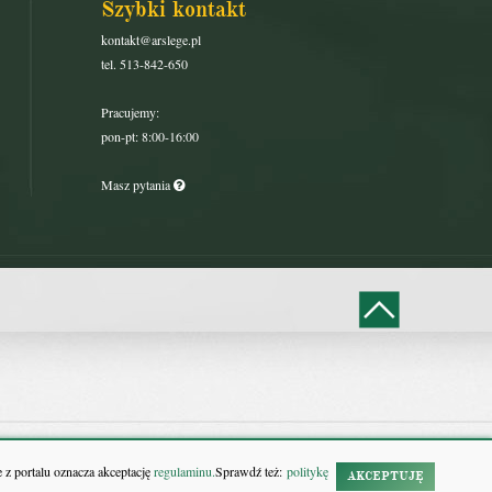
Szybki kontakt
kontakt@arslege.pl
tel. 513-842-650
Pracujemy:
pon-pt: 8:00-16:00
Masz pytania
 z portalu oznacza akceptację
regulaminu.
Sprawdź też:
politykę
AKCEPTUJĘ