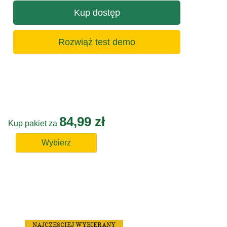
Kup dostęp
Rozwiąż test demo
84,99 zł
Kup pakiet za
Wybierz
NAJCZĘSCIEJ WYBIERANY