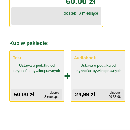
60.00 zł
dostęp: 3 miesiące
Kup w pakiecie:
Test
Audiobook
Ustawa o podatku od
Ustawa o podatku od
czynności cywilnoprawnych
czynności cywilnoprawnych
+
dostęp
długość
60,00 zł
24,99 zł
3 miesiące
00:35:06