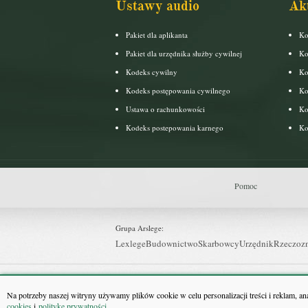
Ustawy audio
Ak
Pakiet dla aplikanta
Ko
Pakiet dla urzędnika służby cywilnej
Ko
Kodeks cywilny
Ko
Kodeks postępowania cywilnego
Ko
Ustawa o rachunkowości
Ko
Kodeks postepowania karnego
Ko
Pomoc
Grupa Arslege:
Lexlege
Budownictwo
Skarbowcy
Urzędnik
Rzeczoz
Grupa Bonnier:
Puls Biznesu
Bankier
Puls Medycyny
Monitor Firm
P
Na potrzeby naszej witryny używamy plików cookie w celu personalizacji treści i reklam, a
cookies
i
politykę prywatności
.