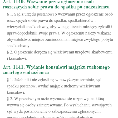
Art. 1140. Wezwanie przez ogłoszenie osób
roszczących sobie prawa do spadku po cudzoziemcu
§ 1. Sąd z urzędu postanowi o wezwaniu przez ogłoszenie osób
roszczących sobie prawa do spadku, spadkobierców i
wierzycieli spadkodawcy, aby w ciągu trzech miesięcy zgłosili i
uprawdopodobnili swoje prawa. W ogłoszeniu należy wskazać
obywatelstwo, miejsce zamieszkania i miejsce zwykłego pobytu
spadkodawcy.
§ 2. Ogłoszenie doręcza się właściwemu urzędowi skarbowemu
i konsulowi.
Art. 1141. Wydanie konsulowi majątku ruchomego
zmarłego cudzoziemca
§ 1. Jeżeli nikt nie zgłosił się w powyższym terminie, sąd
spadku postanowi wydać majątek ruchomy właściwemu
konsulowi.
§ 2. W przeciwnym razie wyznacza się rozprawę, na którą
wzywa się osoby zainteresowane. Po wysłuchaniu stawających
sąd wyda postanowienie o zabezpieczeniu zgłoszonych i
uprawdopodobnionych praw osób zamieszkałych w