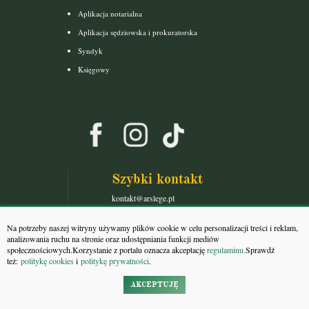
Aplikacja notarialna
Aplikacja sędziowska i prokuratorska
Syndyk
Księgowy
Szybki kontakt
kontakt@arslege.pl
tel. 513-842-650
Na potrzeby naszej witryny używamy plików cookie w celu personalizacji treści i reklam,
analizowania ruchu na stronie oraz udostępniania funkcji mediów
Pracujemy:
społecznościowych.Korzystanie z portalu oznacza akceptację
regulaminu.
Sprawdź
pon-pt: 8:00-16:00
też:
politykę cookies
i
politykę prywatności
.
AKCEPTUJĘ
Masz pytania