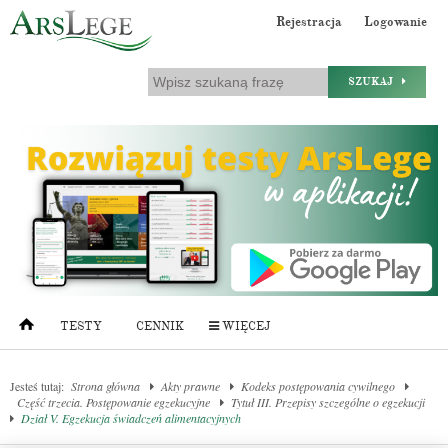
Rejestracja
Logowanie
SZUKAJ
TESTY
CENNIK
WIĘCEJ
Jesteś tutaj:
Strona główna
Akty prawne
Kodeks postępowania cywilnego
Część trzecia. Postępowanie egzekucyjne
Tytuł III. Przepisy szczególne o egzekucji
Dział V. Egzekucja świadczeń alimentacyjnych