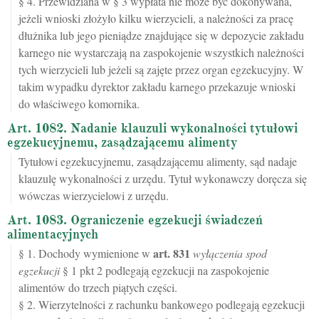
§ 4. Przewidziana w § 3 wypłata nie może być dokonywana,
jeżeli wnioski złożyło kilku wierzycieli, a należności za pracę
dłużnika lub jego pieniądze znajdujące się w depozycie zakładu
karnego nie wystarczają na zaspokojenie wszystkich należności
tych wierzycieli lub jeżeli są zajęte przez organ egzekucyjny. W
takim wypadku dyrektor zakładu karnego przekazuje wnioski
do właściwego komornika.
Art. 1082. Nadanie klauzuli wykonalności tytułowi
egzekucyjnemu, zasądzającemu alimenty
Tytułowi egzekucyjnemu, zasądzającemu alimenty, sąd nadaje
klauzulę wykonalności z urzędu. Tytuł wykonawczy doręcza się
wówczas wierzycielowi z urzędu.
Art. 1083. Ograniczenie egzekucji świadczeń
alimentacyjnych
art.
831
§ 1. Dochody wymienione w
wyłączenia spod
egzekucji
§ 1 pkt 2 podlegają egzekucji na zaspokojenie
alimentów do trzech piątych części.
§ 2. Wierzytelności z rachunku bankowego podlegają egzekucji