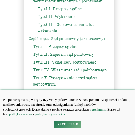
dokumentów urzędowych i porozumień
Tytuł I. Przepisy ogólne
Tytuł II. Wykonanie
Tytuł III. Odmowa uznania lub
wykonania
Część piąta. Sąd polubowny (arbitrażowy)
Tytuł I. Przepisy ogólne
Tytuł II. Zapis na sąd polubowny
Tytuł III. Skład sądu polubownego
Tytuł IV. Właściwość sądu polubownego
Tytuł V. Postępowanie przed sądem
polubownym
Tytuł VI. Wyrok sądu polubownego i
zakończenie postępowania
Na potrzeby naszej witryny używamy plików cookie w celu personalizacji treści i reklam,
analizowania ruchu na stronie oraz udostępniania funkcji mediów
Tytuł VII. Skarga o uchylenie wyroku
społecznościowych.Korzystanie z portalu oznacza akceptację
regulaminu.
Sprawdź
sądu polubownego
też:
politykę cookies
i
politykę prywatności
.
Tytuł VIII. Uznanie i stwierdzenie
AKCEPTUJĘ
wykonalności wyroku sądu polubownego
lub ugody przed nim zawartej