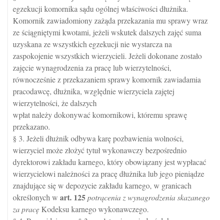
egzekucji komornika sądu ogólnej właściwości dłużnika.
Komornik zawiadomiony zażąda przekazania mu sprawy wraz
ze ściągniętymi kwotami, jeżeli wskutek dalszych zajęć suma
uzyskana ze wszystkich egzekucji nie wystarcza na
zaspokojenie wszystkich wierzycieli. Jeżeli dokonane zostało
zajęcie wynagrodzenia za pracę lub wierzytelności,
równocześnie z przekazaniem sprawy komornik zawiadamia
pracodawcę, dłużnika, względnie wierzyciela zajętej
wierzytelności, że dalszych
wpłat należy dokonywać komornikowi, któremu sprawę
przekazano.
§ 3. Jeżeli dłużnik odbywa karę pozbawienia wolności,
wierzyciel może złożyć tytuł wykonawczy bezpośrednio
dyrektorowi zakładu karnego, który obowiązany jest wypłacać
wierzycielowi należności za pracę dłużnika lub jego pieniądze
znajdujące się w depozycie zakładu karnego, w granicach
art.
125
określonych w
potrącenia z wynagrodzenia skazanego
za pracę
Kodeksu karnego wykonawczego.