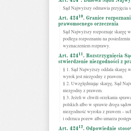
Art. 424
. Dmowa Sądu Najwyżs
Sąd Najwyższy odmawia przyjęcia ska
10
Art. 424
. Granice rozpoznan
prawomocnego orzeczenia
Sąd Najwyższy rozpoznaje skargę w 
podlega rozpoznaniu na posiedzeni
wyznaczeniem rozprawy.
11
Art. 424
. Rozstrzygnięcia S
stwierdzenie niezgodności z 
§ 1. Sąd Najwyższy oddala skargę w
wyrok jest niezgodny z prawem.
§ 2. Uwzględniając skargę, Sąd Naj
niezgodny z prawem.
§ 3. Jeżeli w chwili orzekania spra
polskich albo w sprawie droga sądo
niezgodność wyroku z prawem – uchy
i odrzuca pozew albo umarza postęp
12
Art. 424
. Odpowiednie stoso