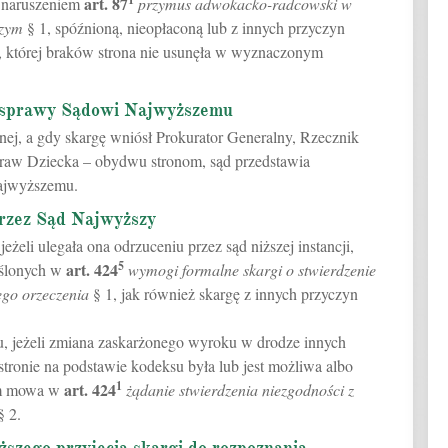
art.
87
z naruszeniem
przymus adwokacko-radcowski w
szym
§ 1, spóźnioną, nieopłaconą lub z innych przyczyn
ę, której braków strona nie usunęła w wyznaczonym
t sprawy Sądowi Najwyższemu
wnej, a gdy skargę wniósł Prokurator Generalny, Rzecznik
raw Dziecka – obydwu stronom, sąd przedstawia
Najwyższemu.
przez Sąd Najwyższy
eżeli ulegała ona odrzuceniu przez sąd niższej instancji,
5
art.
424
eślonych w
wymogi formalne skargi o stwierdzenie
go orzeczenia
§ 1, jak również skargę z innych przyczyn
u, jeżeli zmiana zaskarżonego wyroku w drodze innych
tronie na podstawie kodeksu była lub jest możliwa albo
1
art.
424
rym mowa w
żądanie stwierdzenia niezgodności z
 2.