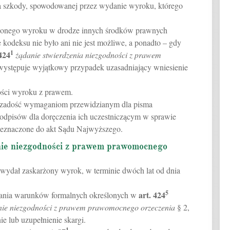
 szkody, spowodowanej przez wydanie wyroku, którego
rżonego wyroku w drodze innych środków prawnych
 kodeksu nie było ani nie jest możliwe, a ponadto – gdy
1
424
żądanie stwierdzenia niezgodności z prawem
występuje wyjątkowy przypadek uzasadniający wniesienie
ości wyroku z prawem.
ć zadość wymaganiom przewidzianym dla pisma
 odpisów dla doręczenia ich uczestniczącym w sprawie
zeznaczone do akt Sądu Najwyższego.
nie niezgodności z prawem prawomocnego
y wydał zaskarżony wyrok, w terminie dwóch lat od dnia
5
art.
424
owania warunków formalnych określonych w
enie niezgodności z prawem prawomocnego orzeczenia
§ 2,
 lub uzupełnienie skargi.
1