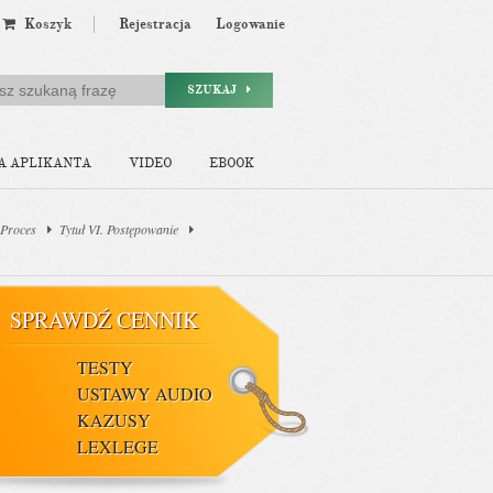
Koszyk
Rejestracja
Logowanie
SZUKAJ
A APLIKANTA
VIDEO
EBOOK
 Proces
Tytuł VI. Postępowanie
SPRAWDŹ CENNIK
TESTY
USTAWY AUDIO
KAZUSY
LEXLEGE