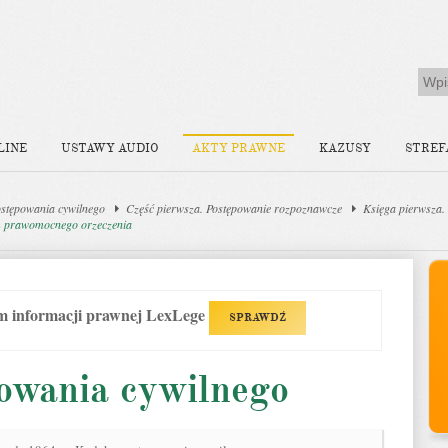
LINE
USTAWY AUDIO
AKTY PRAWNE
KAZUSY
STREF
stępowania cywilnego
Część pierwsza. Postępowanie rozpoznawcze
Księga pierwsza.
em prawomocnego orzeczenia
em informacji prawnej LexLege
SPRAWDŹ
owania cywilnego