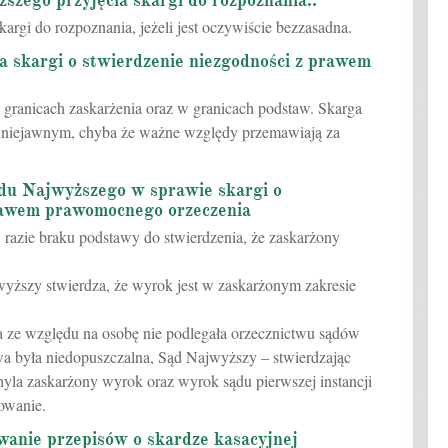
zego przyjęcia skargi do rozpoznania..
rgi do rozpoznania, jeżeli jest oczywiście bezzasadna.
ia skargi o stwierdzenie niezgodności z prawem
granicach zaskarżenia oraz w granicach podstaw. Skarga
u niejawnym, chyba że ważne względy przemawiają za
ądu Najwyższego w sprawie skargi o
prawem prawomocnego orzeczenia
 razie braku podstawy do stwierdzenia, że zaskarżony
wyższy stwierdza, że wyrok jest w zaskarżonym zakresie
wa ze względu na osobę nie podlegała orzecznictwu sądów
wa była niedopuszczalna, Sąd Najwyższy – stwierdzając
la zaskarżony wyrok oraz wyrok sądu pierwszej instancji
owanie.
wanie przepisów o skardze kasacyjnej