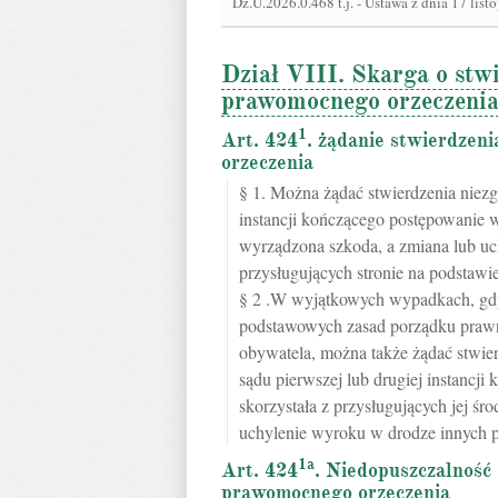
Dz.U.2026.0.468 t.j.
-
Ustawa z dnia 17 list
Dział VIII. Skarga o stw
prawomocnego orzeczeni
1
Art. 424
. żądanie stwierdzen
orzeczenia
§ 1. Można żądać stwierdzenia nie
instancji kończącego postępowanie w 
wyrządzona szkoda, a zmiana lub u
przysługujących stronie na podstawie
§ 2 .W wyjątkowych wypadkach, gdy
podstawowych zasad porządku prawne
obywatela, można także żądać stwi
sądu pierwszej lub drugiej instancji
skorzystała z przysługujących jej ś
uchylenie wyroku w drodze innych p
1a
Art. 424
. Niedopuszczalność
prawomocnego orzeczenia