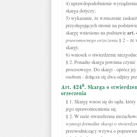
4) uprawdopodobnienie wyrządzenia
skarga dotyczy;
5) wykazanie, że wzruszenie zaska
przysługujących stronie na podstawie
art.
skargę wniesiono na podstawie
prawomocnego orzeczenia
§ 2 – że 
skargi;
6) wniosek o stwierdzenie niezgodn
§ 2. Ponadto skarga powinna czyni
procesowego. Do skargi - oprócz jej
osobom - dołącza się dwa odpisy pr
6
Art. 424
. Skarga o stwierdze
orzeczenia
§ 1. Skargę wnosi się do sądu, któr
jego uprawomocnienia się.
§ 2. W razie stwierdzenia niezach
wymogi formalne skargi o stwierdz
przewodniczący wzywa o poprawienie