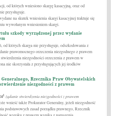
cji, od których wniesiono skargę kasacyjną, oraz od
ie przysługuje.
dane na skutek wniesienia skargi kasacyjnej traktuje się
niu wywołanym wniesieniem skargi.
ytułu szkody wyrządzonej przez wydanie
wem
od których skarga nie przysługuje, odszkodowania z
ydanie prawomocnego orzeczenia niezgodnego z prawem
stwierdzenia niezgodności orzeczenia z prawem w
ona nie skorzystała z przysługujących jej środków
a Generalnego, Rzecznika Praw Obywatelskich
stwierdzenie niezgodności z prawem
1
24
żądanie stwierdzenia niezgodności z prawem
że wnieść także Prokurator Generalny, jeżeli niezgodność
nia podstawowych zasad porządku prawnego, Rzecznik
odność wyroku z prawem wynika z naruszenia