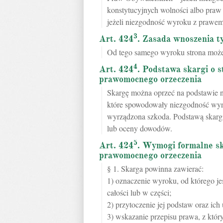
konstytucyjnych wolności albo praw
jeżeli niezgodność wyroku z prawem
3
Art. 424
. Zasada wnoszenia t
Od tego samego wyroku strona może 
4
Art. 424
. Podstawa skargi o 
prawomocnego orzeczenia
Skargę można oprzeć na podstawie n
które spowodowały niezgodność wyro
wyrządzona szkoda. Podstawą skargi
lub oceny dowodów.
5
Art. 424
. Wymogi formalne sk
prawomocnego orzeczenia
§ 1. Skarga powinna zawierać:
1) oznaczenie wyroku, od którego je
całości lub w części;
2) przytoczenie jej podstaw oraz ich
3) wskazanie przepisu prawa, z któr