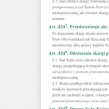
§ 3. Sąd odrzuca skargę wniesioną 
postępowaniu przed Sądem Najwyż
niedopuszczalną, jak również skarg
terminie.
7
Art. 424
. Przedstawienie ak
Po doręczeniu skargi stronie przeci
Praw Obywatelskich lub Rzecznik P
niezwłocznie akta sprawy Sądowi 
8
Art. 424
. Odrzucenie skargi 
§ 1. Sąd Najwyższy odrzuca skargę, j
skargę niespełniającą wymagań okr
niezgodności z prawem prawomocne
niedopuszczalną.
§ 2. Skarga podlega także odrzuceni
środków prawnych przysługujących s
jeżeli nie zachodzi wyjątek, o któ
prawem prawomocnego orzeczenia
§
9