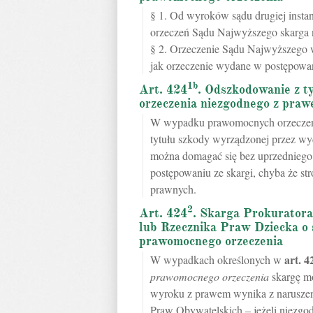
§ 1. Od wyroków sądu drugiej instan
orzeczeń Sądu Najwyższego skarga n
§ 2. Orzeczenie Sądu Najwyższego wy
jak orzeczenie wydane w postępowa
1b
Art. 424
. Odszkodowanie z t
orzeczenia niezgodnego z pra
W wypadku prawomocnych orzeczeń, 
tytułu szkody wyrządzonej przez w
można domagać się bez uprzedniego 
postępowaniu ze skargi, chyba że str
prawnych.
2
Art. 424
. Skarga Prokurator
lub Rzecznika Praw Dziecka o 
prawomocnego orzeczenia
art.
4
W wypadkach określonych w
prawomocnego orzeczenia
skargę mo
wyroku z prawem wynika z narusze
Praw Obywatelskich – jeżeli niezg