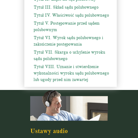
Tytuł III. Skład sądu polubownego
Tytuł IV. Właściwość sądu polubownego
Tytuł V. Postępowanie przed sądem
polubownym
Tytuł VI. Wyrok sądu polubownego i
zakończenie postępowania
Tytuł VII. Skarga o uchylenie wyroku
sądu polubownego
Tytuł VIII. Uznanie i stwierdzenie
wykonalności wyroku sądu polubownego
lub ugody przed nim zawartej
Ustawy audio