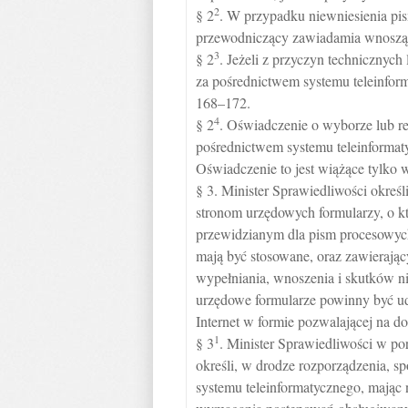
2
§ 2
. W przypadku niewniesienia pi
przewodniczący zawiadamia wnosząc
3
§ 2
. Jeżeli z przyczyn technicznych
za pośrednictwem systemu teleinform
168–172.
4
§ 2
. Oświadczenie o wyborze lub r
pośrednictwem systemu teleinformat
Oświadczenie to jest wiążące tylko w
§ 3. Minister Sprawiedliwości okreś
stronom urzędowych formularzy, o
przewidzianym dla pism procesowy
mają być stosowane, oraz zawierając
wypełniania, wnoszenia i skutków n
urzędowe formularze powinny być ud
Internet w formie pozwalającej na do
1
§ 3
. Minister Sprawiedliwości w p
określi, w drodze rozporządzenia, 
systemu teleinformatycznego, mając