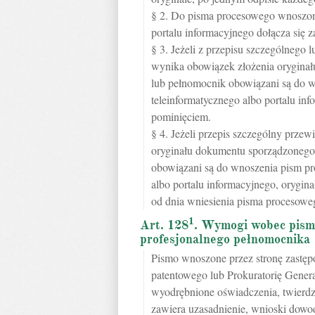
§ 2. Do pisma procesowego wnoszon
portalu informacyjnego dołącza się z
§ 3. Jeżeli z przepisu szczególnego
wynika obowiązek złożenia oryginał
lub pełnomocnik obowiązani są do 
teleinformatycznego albo portalu inf
pominięciem.
§ 4. Jeżeli przepis szczególny prze
oryginału dokumentu sporządzonego 
obowiązani są do wnoszenia pism pr
albo portalu informacyjnego, orygin
od dnia wniesienia pisma procesowe
1
Art. 128
. Wymogi wobec pism
profesjonalnego pełnomocnika
Pismo wnoszone przez stronę zastęp
patentowego lub Prokuratorię Gener
wyodrębnione oświadczenia, twierdz
zawiera uzasadnienie, wnioski dowo