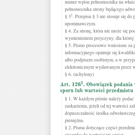
numer wpisu pełnomocnika na właści
pełnomocnika strony będącego adwo
1
§ 3
. Przepisu § 3 nie stosuje się 
upominawczym.
§ 4. Za stronę, która nie może się p
wymienieniem przyczyny, dla której s
§ 5. Pismo procesowe wniesione za 
informacyjnego opatruje się kwali
albo podpisem osobistym, a w przy
elektronicznym wydawanym przez wła
§ 6. (uchylony)
1
Art. 126
. Obowiązek podania
sporu lub wartości przedmiotu
§ 1. W każdym piśmie należy podać 
zaskarżenia, jeżeli od tej wartości 
dopuszczalność środka odwoławczego
pieniężna.
§ 2. Pisma dotyczące części przedmio
stosunku do wartości tej części.