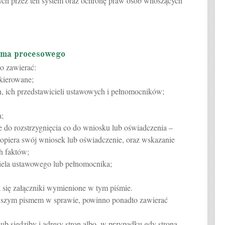
h przez ten system oraz ochronę praw osób wnoszących
sma procesowego
o zawierać:
skierowane;
n, ich przedstawicieli ustawowych i pełnomocników;
a;
e do rozstrzygnięcia co do wniosku lub oświadczenia –
 opiera swój wniosek lub oświadczenie, oraz wskazanie
h faktów;
iciela ustawowego lub pełnomocnika;
 się załączniki wymienione w tym piśmie.
rwszym pismem w sprawie, powinno ponadto zawierać
ub siedziby i adresy stron albo, w przypadku gdy strona