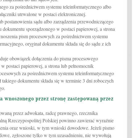
ego za pośrednictwem systemu teleinformatycznego albo
ałączniki utrwalone w postaci elektronicznej.
 lub postanowienia sądu albo zarządzenia przewodniczącego
u dokumentu sporządzonego w postaci papierowej, a strona
wnoszenia pism procesowych za pośrednictwem systemu
ormacyjnego, oryginał dokumentu składa się do sądu z ich
widuje obowiązek dołączenia do pisma procesowego
w postaci papierowej, a strona lub pełnomocnik
ocesowych za pośrednictwem systemu teleinformatycznego
ał takiego dokumentu składa się w terminie 3 dni roboczych
go.
a wnoszonego przez stronę zastępowaną przez
owaną przez adwokata, radcę prawnego, rzecznika
alną Rzeczypospolitej Polskiej powinno zawierać wyraźnie
enia oraz wnioski, w tym wnioski dowodowe. Jeżeli pismo
dowe, zgłoszone tylko w tym uzasadnieniu, nie wywołują