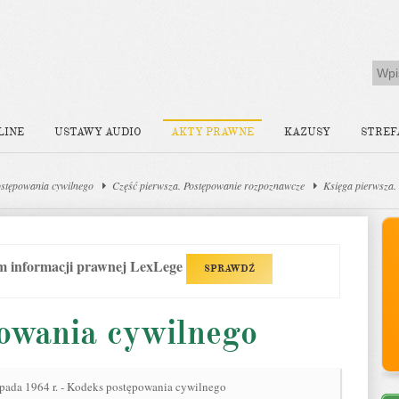
LINE
USTAWY AUDIO
AKTY PRAWNE
KAZUSY
STREF
stępowania cywilnego
Część pierwsza. Postępowanie rozpoznawcze
Księga pierwsza.
em informacji prawnej LexLege
SPRAWDŹ
owania cywilnego
opada 1964 r. - Kodeks postępowania cywilnego