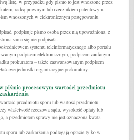
wą listę, w przypadku gdy pismo to jest wnoszone przez
katem, radcą prawnym lub rzecznikiem patentowym.
do pism wnoszonych w elektronicznym postępowaniu
odpisać, podpisuje pismo osoba przez nią upoważniona, z
trona sama się nie podpisała.
pośrednictwem systemu teleinformatycznego albo portalu
fikowanym podpisem elektronicznym, podpisem zaufanym
padku prokuratora – także zaawansowanym podpisem
ściwe jednostki organizacyjne prokuratury.
 w piśmie procesowym wartości przedmiotu
 zaskarżenia
wartość przedmiotu sporu lub wartość przedmiotu
zależy właściwość rzeczowa sądu, wysokość opłaty lub
, a przedmiotem sprawy nie jest oznaczona kwota
tu sporu lub zaskarżenia podlegają opłacie tylko w