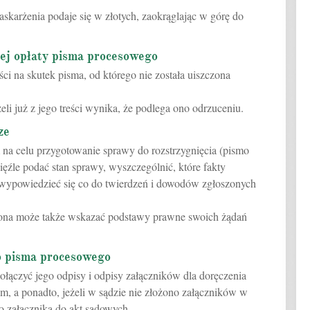
askarżenia podaje się w złotych, zaokrąglając w górę do
nej opłaty pisma procesowego
ci na skutek pisma, od którego nie została uiszczona
żeli już z jego treści wynika, że podlega ono odrzuceniu.
ze
a celu przygotowanie sprawy do rozstrzygnięcia (pismo
źle podać stan sprawy, wyszczególnić, które fakty
z wypowiedzieć się co do twierdzeń i dowodów zgłoszonych
ona może także wskazać podstawy prawne swoich żądań
do pisma procesowego
łączyć jego odpisy i odpisy załączników dla doręczenia
, a ponadto, jeżeli w sądzie nie złożono załączników w
o załącznika do akt sądowych.