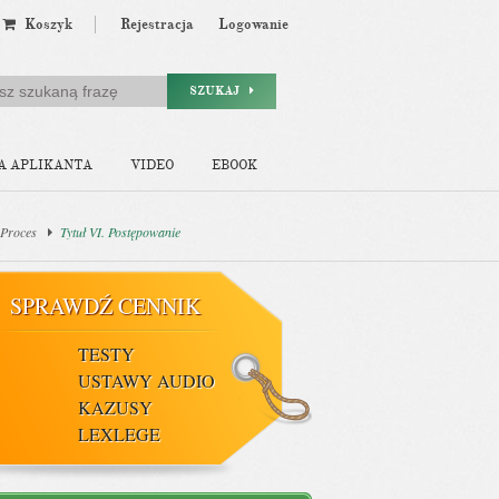
Koszyk
Rejestracja
Logowanie
SZUKAJ
A APLIKANTA
VIDEO
EBOOK
 Proces
Tytuł VI. Postępowanie
SPRAWDŹ CENNIK
TESTY
USTAWY AUDIO
KAZUSY
LEXLEGE