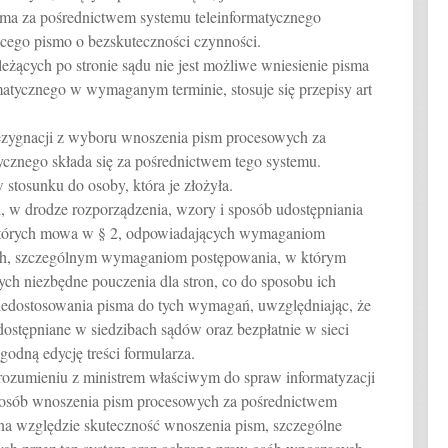
sma za pośrednictwem systemu teleinformatycznego
ego pismo o bezskuteczności czynności.
 leżących po stronie sądu nie jest możliwe wniesienie pisma
atycznego w wymaganym terminie, stosuje się przepisy art
ezygnacji z wyboru wnoszenia pism procesowych za
ycznego składa się za pośrednictwem tego systemu.
 stosunku do osoby, która je złożyła.
li, w drodze rozporządzenia, wzory i sposób udostępniania
 których mowa w § 2, odpowiadających wymaganiom
ch, szczególnym wymaganiom postępowania, w którym
ych niezbędne pouczenia dla stron, co do sposobu ich
iedostosowania pisma do tych wymagań, uwzględniając, że
ostępniane w siedzibach sądów oraz bezpłatnie w sieci
godną edycję treści formularza.
orozumieniu z ministrem właściwym do spraw informatyzacji
sposób wnoszenia pism procesowych za pośrednictwem
 na względzie skuteczność wnoszenia pism, szczególne