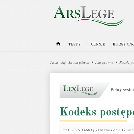
TESTY
CENNIK
KURSY ON-
Jesteś tutaj:
Strona główna
Akty prawne
Kodeks po
Pełny syst
Kodeks postęp
Dz.U.2026.0.468 t.j.
-
Ustawa z dnia 17 list