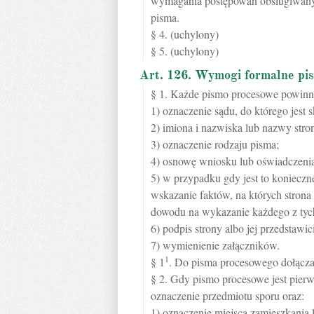
wymagania postępowań obsługiwanyc
pisma.
§ 4. (uchylony)
§ 5. (uchylony)
Art. 126. Wymogi formalne pi
§ 1. Każde pismo procesowe powinn
1) oznaczenie sądu, do którego jest 
2) imiona i nazwiska lub nazwy stro
3) oznaczenie rodzaju pisma;
4) osnowę wniosku lub oświadczeni
5) w przypadku gdy jest to konieczn
wskazanie faktów, na których strona
dowodu na wykazanie każdego z tyc
6) podpis strony albo jej przedstaw
7) wymienienie załączników.
1
§ 1
. Do pisma procesowego dołącza
§ 2. Gdy pismo procesowe jest pie
oznaczenie przedmiotu sporu oraz:
1) oznaczenie miejsca zamieszkania l