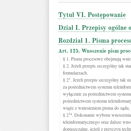
Tytuł VI. Postępowanie
Dział I. Przepisy ogólne
Rozdział 1. Pisma proces
Art. 125. Wnoszenie pism pro
§ 1. Pisma procesowe obejmują wnios
§ 2. Jeżeli przepis szczególny tak 
formularzach.
1
§ 2
. Jeżeli przepis szczególny ta
za pośrednictwem systemu teleinfor
wyłącznie za pośrednictwem systemu
pośrednictwem systemu teleinformat
wiąże z wniesieniem pisma do sądu
1a
§ 2
. Dokonanie wyboru wnoszenia
teleinformatycznego oraz dalsze wno
dopuszczalne, jeżeli z przyczyn techn