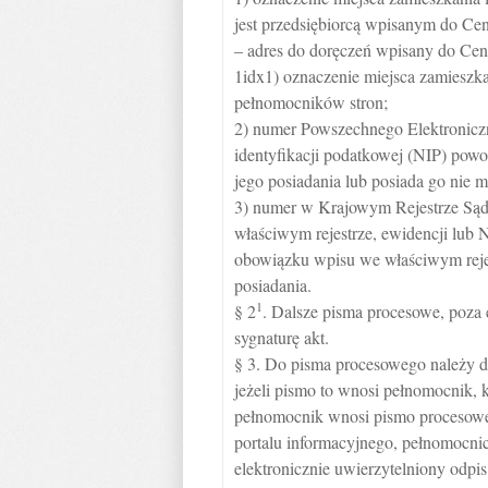
jest przedsiębiorcą wpisanym do Cen
– adres do doręczeń wpisany do Cent
1idx1) oznaczenie miejsca zamieszkan
pełnomocników stron;
2) numer Powszechnego Elektronic
identyfikacji podatkowej (NIP) powo
jego posiadania lub posiada go nie 
3) numer w Krajowym Rejestrze Są
właściwym rejestrze, ewidencji lub 
obowiązku wpisu we właściwym rejest
posiadania.
1
§ 2
. Dalsze pisma procesowe, poza
sygnaturę akt.
§ 3. Do pisma procesowego należy d
jeżeli pismo to wnosi pełnomocnik, k
pełnomocnik wnosi pismo procesowe
portalu informacyjnego, pełnomocnic
elektronicznie uwierzytelniony odpi