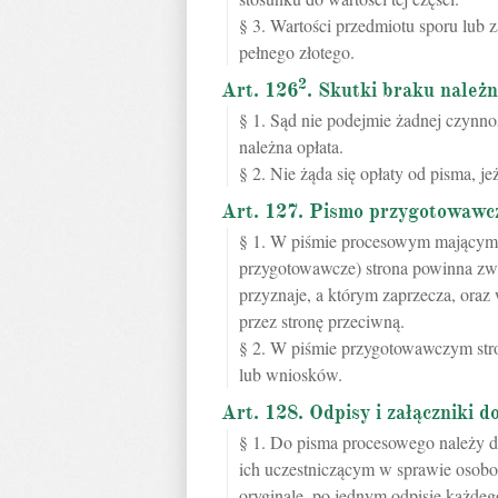
§ 3. Wartości przedmiotu sporu lub z
pełnego złotego.
2
Art. 126
. Skutki braku należ
§ 1. Sąd nie podejmie żadnej czynnoś
należna opłata.
§ 2. Nie żąda się opłaty od pisma, je
Art. 127. Pismo przygotowawc
§ 1. W piśmie procesowym mającym n
przygotowawcze) strona powinna zwię
przyznaje, a którym zaprzecza, ora
przez stronę przeciwną.
§ 2. W piśmie przygotowawczym str
lub wniosków.
Art. 128. Odpisy i załączniki 
§ 1. Do pisma procesowego należy do
ich uczestniczącym w sprawie osobom
oryginale, po jednym odpisie każdeg