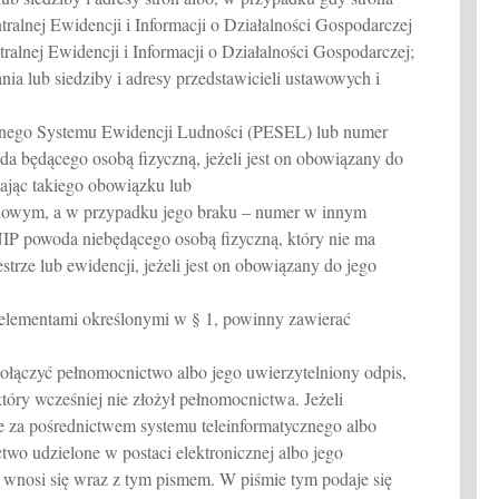
tralnej Ewidencji i Informacji o Działalności Gospodarczej
ralnej Ewidencji i Informacji o Działalności Gospodarczej;
ia lub siedziby i adresy przedstawicieli ustawowych i
znego Systemu Ewidencji Ludności (PESEL) lub numer
da będącego osobą fizyczną, jeżeli jest on obowiązany do
mając takiego obowiązku lub
dowym, a w przypadku jego braku – numer w innym
NIP powoda niebędącego osobą fizyczną, który nie ma
rze lub ewidencji, jeżeli jest on obowiązany do jego
 elementami określonymi w § 1, powinny zawierać
ołączyć pełnomocnictwo albo jego uwierzytelniony odpis,
tóry wcześniej nie złożył pełnomocnictwa. Jeżeli
 za pośrednictwem systemu teleinformatycznego albo
two udzielone w postaci elektronicznej albo jego
s wnosi się wraz z tym pismem. W piśmie tym podaje się