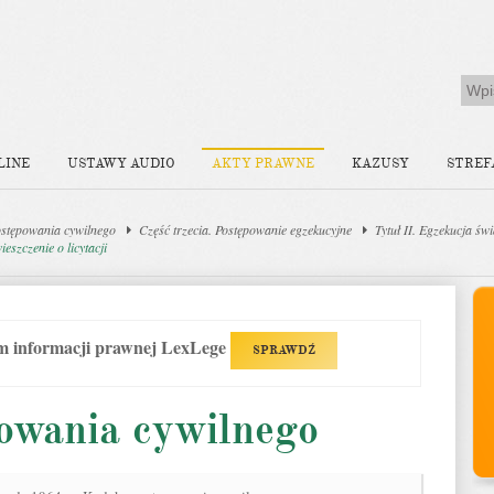
LINE
USTAWY AUDIO
AKTY PRAWNE
KAZUSY
STREF
stępowania cywilnego
Część trzecia. Postępowanie egzekucyjne
Tytuł II. Egzekucja św
eszczenie o licytacji
em informacji prawnej LexLege
SPRAWDŹ
owania cywilnego