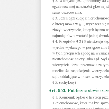
§ 2. Wierzyciel jest uprawniony do 
egzekwowanej należności głównej st
sumy oszacowania.
§ 3. Jeżeli egzekucję z nieruchomości
o której mowa w § 1, wyznacza się 
złożyli wierzyciele, których łączn
najmniej równowartość jednej dwudz
§ 4. Przepisów § 2 i 3 nie stosuje s
wyroku wydanego w postępowaniu k
w tych przepisach zgodę na wyznaczen
nieruchomość należy, albo sąd. Sąd 
wierzyciela, jeżeli przemawia za ty
możliwości zaspokojenia wierzyciela
sądu oddalające wniosek wierzyciela 
§ 5. (uchylony)
Art. 953. Publiczne obwieszcze
§ 1. Komornik ogłosi o licytacji pr
1) nieruchomość, która ma być sprze
gospodarczego, wraz z podaniem num