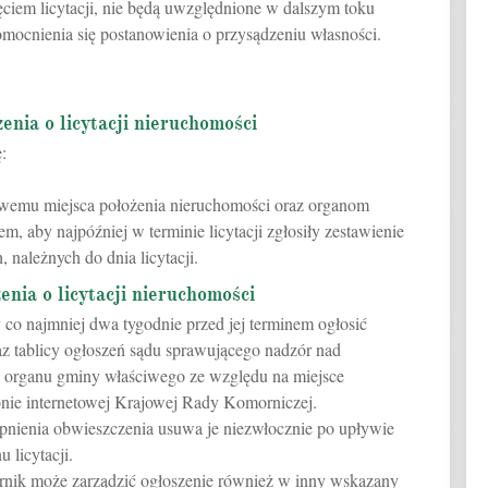
zęciem licytacji, nie będą uwzględnione w dalszym toku
mocnienia się postanowienia o przysądzeniu własności.
enia o licytacji nieruchomości
:
owemu miejsca położenia nieruchomości oraz organom
, aby najpóźniej w terminie licytacji zgłosiły zestawienie
 należnych do dnia licytacji.
enia o licytacji nieruchomości
y co najmniej dwa tygodnie przed jej terminem ogłosić
raz tablicy ogłoszeń sądu sprawującego nadzór nad
u organu gminy właściwego ze względu na miejsce
onie internetowej Krajowej Rady Komorniczej.
pnienia obwieszczenia usuwa je niezwłocznie po upływie
 licytacji.
ornik może zarządzić ogłoszenie również w inny wskazany