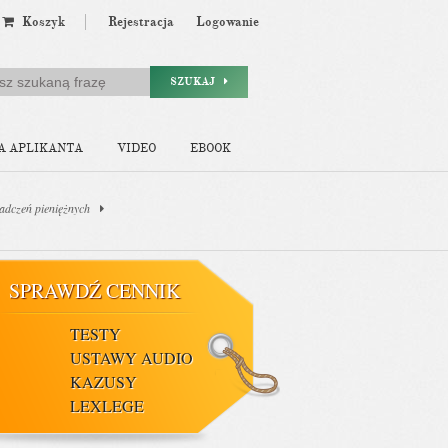
Koszyk
Rejestracja
Logowanie
SZUKAJ
A APLIKANTA
VIDEO
EBOOK
iadczeń pieniężnych
SPRAWDŹ CENNIK
TESTY
USTAWY AUDIO
KAZUSY
LEXLEGE