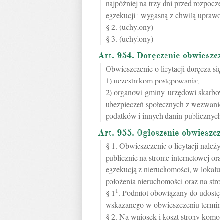
najpóźniej na trzy dni przed rozpoc
egzekucji i wygasną z chwilą uprawo
§ 2. (uchylony)
§ 3. (uchylony)
Art. 954. Doręczenie obwieszcz
Obwieszczenie o licytacji doręcza się
1) uczestnikom postępowania;
2) organowi gminy, urzędowi skarb
ubezpieczeń społecznych z wezwaniem
podatków i innych danin publicznych,
Art. 955. Ogłoszenie obwieszcz
§ 1. Obwieszczenie o licytacji należ
publicznie na stronie internetowej o
egzekucją z nieruchomości, w lokal
położenia nieruchomości oraz na str
1
§ 1
. Podmiot obowiązany do udostę
wskazanego w obwieszczeniu terminu
§ 2. Na wniosek i koszt strony kom