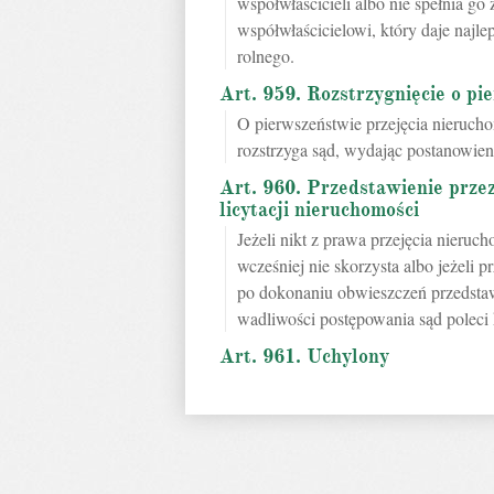
współwłaścicieli albo nie spełnia go
współwłaścicielowi, który daje najl
rolnego.
Art. 959. Rozstrzygnięcie o pi
O pierwszeństwie przejęcia nieruc
rozstrzyga sąd, wydając postanowieni
Art. 960. Przedstawienie prze
licytacji nieruchomości
Jeżeli nikt z prawa przejęcia nieru
wcześniej nie skorzysta albo jeżeli 
po dokonaniu obwieszczeń przedstawi
wadliwości postępowania sąd poleci 
Art. 961. Uchylony