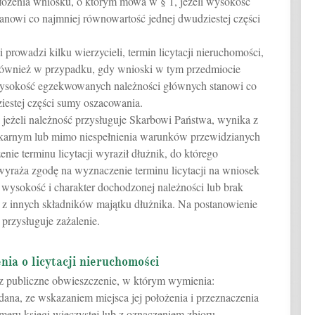
złożenia wniosku, o którym mowa w § 1, jeżeli wysokość
anowi co najmniej równowartość jednej dwudziestej części
 prowadzi kilku wierzycieli, termin licytacji nieruchomości,
również w przypadku, gdy wnioski w tym przedmiocie
a wysokość egzekwowanych należności głównych stanowi co
iestej części sumy oszacowania.
ię, jeżeli należność przysługuje Skarbowi Państwa, wynika z
arnym lub mimo niespełnienia warunków przewidzianych
ie terminu licytacji wyraził dłużnik, do którego
wyraża zgodę na wyznaczenie terminu licytacji na wniosek
m wysokość i charakter dochodzonej należności lub brak
 z innych składników majątku dłużnika. Na postanowienie
przysługuje zażalenie.
nia o licytacji nieruchomości
zez publiczne obwieszczenie, w którym wymienia:
dana, ze wskazaniem miejsca jej położenia i przeznaczenia
eru księgi wieczystej lub z oznaczeniem zbioru