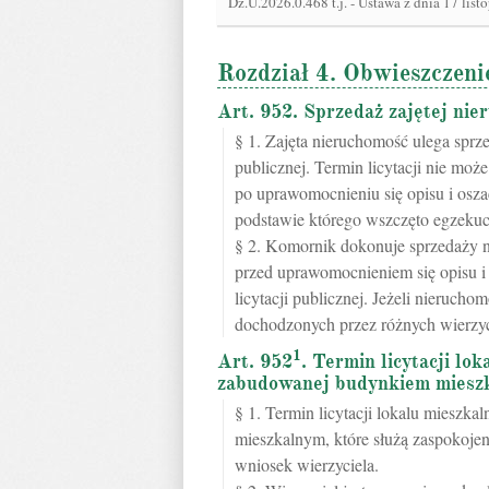
Dz.U.2026.0.468 t.j.
-
Ustawa z dnia 17 list
Rozdział 4. Obwieszczenie
Art. 952. Sprzedaż zajętej nier
§ 1. Zajęta nieruchomość ulega sprzed
publicznej. Termin licytacji nie mo
po uprawomocnieniu się opisu i osz
podstawie którego wszczęto egzekuc
§ 2. Komornik dokonuje sprzedaży ni
przed uprawomocnieniem się opisu i
licytacji publicznej. Jeżeli nierucho
dochodzonych przez różnych wierzycie
1
Art. 952
. Termin licytacji lo
zabudowanej budynkiem miesz
§ 1. Termin licytacji lokalu miesz
mieszkalnym, które służą zaspokoje
wniosek wierzyciela.