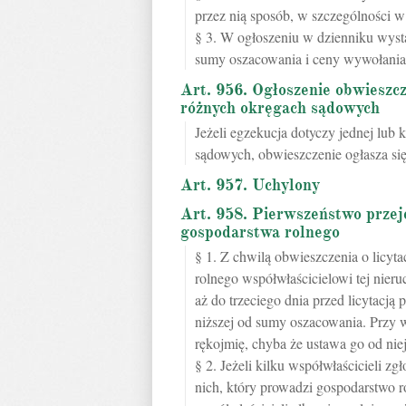
przez nią sposób, w szczególności 
§ 3. W ogłoszeniu w dzienniku wystar
sumy oszacowania i ceny wywołania o
Art. 956. Ogłoszenie obwieszcz
różnych okręgach sądowych
Jeżeli egzekucja dotyczy jednej lub
sądowych, obwieszczenie ogłasza si
Art. 957. Uchylony
Art. 958. Pierwszeństwo przej
gospodarstwa rolnego
§ 1. Z chwilą obwieszczenia o licyt
rolnego współwłaścicielowi tej nieru
aż do trzeciego dnia przed licytacją
niższej od sumy oszacowania. Przy 
rękojmię, chyba że ustawa go od niej
§ 2. Jeżeli kilku współwłaścicieli z
nich, który prowadzi gospodarstwo ro