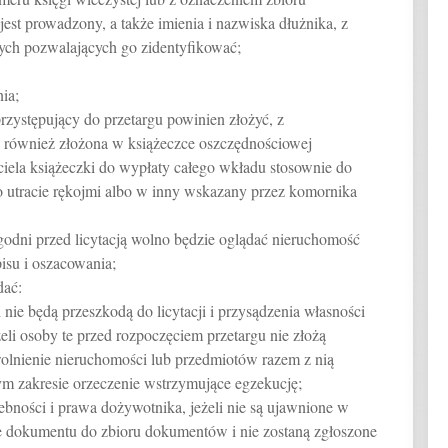
est prowadzony, a także imienia i nazwiska dłużnika, z
ch pozwalających go zidentyfikować;
ia;
przystępujący do przetargu powinien złożyć, z
 również złożona w książeczce oszczędnościowej
iela książeczki do wypłaty całego wkładu stosownie do
 utracie rękojmi albo w inny wskazany przez komornika
godni przed licytacją wolno będzie oglądać nieruchomość
isu i oszacowania;
dać:
nie będą przeszkodą do licytacji i przysądzenia własności
eli osoby te przed rozpoczęciem przetargu nie złożą
lnienie nieruchomości lub przedmiotów razem z nią
tym zakresie orzeczenie wstrzymujące egzekucję;
ebności i prawa dożywotnika, jeżeli nie są ujawnione w
ie dokumentu do zbioru dokumentów i nie zostaną zgłoszone