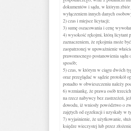
dokumentów i sądu, w którym zbiór j
wyłączeniem innych danych osobowy
2) czas i miejsce licytacji;
3) sumę oszacowania i cenę wywołan
4) wysokość rękojmi, którą licytant 
zaznaczeniem, że rękojmia może być
zaopatrzonej w upoważnienie właścic
prawomocnego postanowienia sądu o
sposób;
5) czas, w którym w ciągu dwóch ty
oraz przeglądać w sądzie protokół op
ponadto w obwieszczeniu należy po
6) wzmiankę, że prawa osób trzecich 
na rzecz nabywcy bez zastrzeżeń, jeż
dowodu, iż wniosły powództwo o zwo
zajętych od egzekucji i uzyskały w 
7) wyjaśnienie, że użytkowanie, służ
księdze wieczystej lub przez złożen