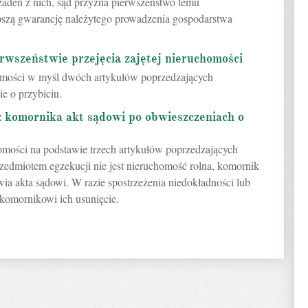
 żaden z nich, sąd przyzna pierwszeństwo temu
epszą gwarancję należytego prowadzenia gospodarstwa
erwszeństwie przejęcia zajętej nieruchomości
homości w myśl dwóch artykułów poprzedzających
e o przybiciu.
z komornika akt sądowi po obwieszczeniach o
chomości na podstawie trzech artykułów poprzedzających
przedmiotem egzekucji nie jest nieruchomość rolna, komornik
a akta sądowi. W razie spostrzeżenia niedokładności lub
komornikowi ich usunięcie.