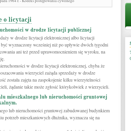
opada 1964 r. - Kodeks postępowania cywilnego
 o licytacji
uchomości w drodze licytacji publicznej
aży w drodze licytacji elektronicznej albo licytacji
że być wyznaczony wcześniej niż po upływie dwóch tygodni
acowania ani też przed uprawomocnieniem się wyroku, na
ję.
eruchomości w drodze licytacji elektronicznej, chyba że
 oszacowania wierzyciel zażąda sprzedaży w drodze
mość została zajęta na zaspokojenie kilku wierzytelności
li, żądanie takie może zgłosić którykolwiek z wierzycieli.
kalu mieszkalnego lub nieruchomości gruntowej
kalnym.
kalnego lub nieruchomości gruntowej zabudowanej budynkiem
niu potrzeb mieszkaniowych dłużnika, wyznacza się na