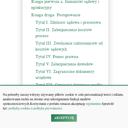
Księga pierwsza a. Immunitet sądowy i
egzekucyjny
Księga druga. Postępowanie
Tytuł I. Zdolność sądowa i procesowa
Tytuł II. Zabezpieczenie kosztów
procesu
Tytuł III. Zwolnienie cudzoziemców od
kosztów sądowych
Tytuł IV. Pomoc prawna
Tytuł V. Zabezpieczenie dowodów
Tytuł VI. Zagraniczne dokumenty
urzędowe
Tytuł VII. Czynności dotyczące spadku
po cudzoziemcach
Na potrzeby naszej witryny używamy plików cookie w celu personalizacji treści i reklam,
Tytuł VIIa. Europejskie poświadczenie
analizowania ruchu na stronie oraz udostępniania funkcji mediów
społecznościowych.Korzystanie z portalu oznacza akceptację
regulaminu.
Sprawdź
spadkowe
też:
politykę cookies
i
politykę prywatności
.
Tytuł VIII. Stwierdzenie obcego prawa
i wzajemności
AKCEPTUJĘ
Tytuł IX. Uzasadnienie prawomocnych