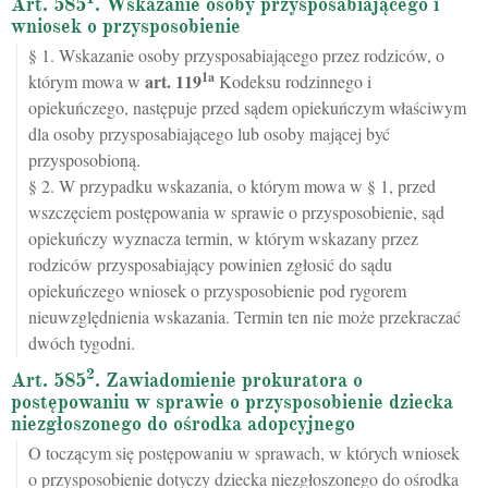
Art. 585
. Wskazanie osoby przysposabiającego i
wniosek o przysposobienie
§ 1. Wskazanie osoby przysposabiającego przez rodziców, o
1a
art.
119
którym mowa w
Kodeksu rodzinnego i
opiekuńczego, następuje przed sądem opiekuńczym właściwym
dla osoby przysposabiającego lub osoby mającej być
przysposobioną.
§ 2. W przypadku wskazania, o którym mowa w § 1, przed
wszczęciem postępowania w sprawie o przysposobienie, sąd
opiekuńczy wyznacza termin, w którym wskazany przez
rodziców przysposabiający powinien zgłosić do sądu
opiekuńczego wniosek o przysposobienie pod rygorem
nieuwzględnienia wskazania. Termin ten nie może przekraczać
dwóch tygodni.
2
Art. 585
. Zawiadomienie prokuratora o
postępowaniu w sprawie o przysposobienie dziecka
niezgłoszonego do ośrodka adopcyjnego
O toczącym się postępowaniu w sprawach, w których wniosek
o przysposobienie dotyczy dziecka niezgłoszonego do ośrodka