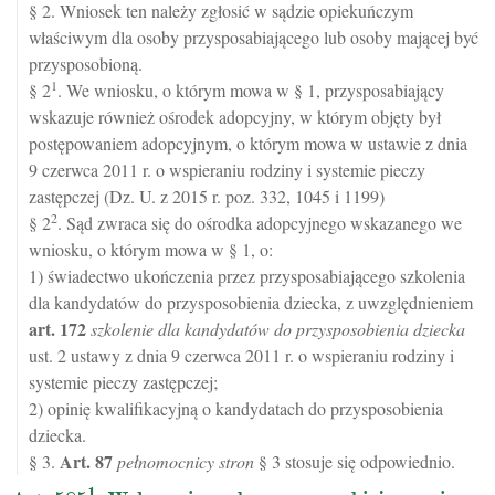
§ 2. Wniosek ten należy zgłosić w sądzie opiekuńczym
właściwym dla osoby przysposabiającego lub osoby mającej być
przysposobioną.
1
§ 2
. We wniosku, o którym mowa w § 1, przysposabiający
wskazuje również ośrodek adopcyjny, w którym objęty był
postępowaniem adopcyjnym, o którym mowa w ustawie z dnia
9 czerwca 2011 r. o wspieraniu rodziny i systemie pieczy
zastępczej (Dz. U. z 2015 r. poz. 332, 1045 i 1199)
2
§ 2
. Sąd zwraca się do ośrodka adopcyjnego wskazanego we
wniosku, o którym mowa w § 1, o:
1) świadectwo ukończenia przez przysposabiającego szkolenia
dla kandydatów do przysposobienia dziecka, z uwzględnieniem
art.
172
szkolenie dla kandydatów do przysposobienia dziecka
ust. 2 ustawy z dnia 9 czerwca 2011 r. o wspieraniu rodziny i
systemie pieczy zastępczej;
2) opinię kwalifikacyjną o kandydatach do przysposobienia
dziecka.
Art.
87
§ 3.
pełnomocnicy stron
§ 3 stosuje się odpowiednio.
1