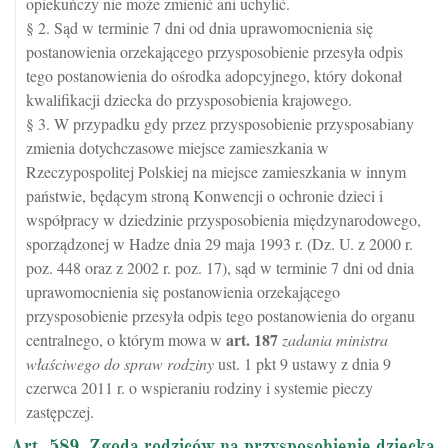
opiekuńczy nie może zmienić ani uchylić.
§ 2. Sąd w terminie 7 dni od dnia uprawomocnienia się
postanowienia orzekającego przysposobienie przesyła odpis
tego postanowienia do ośrodka adopcyjnego, który dokonał
kwalifikacji dziecka do przysposobienia krajowego.
§ 3. W przypadku gdy przez przysposobienie przysposabiany
zmienia dotychczasowe miejsce zamieszkania w
Rzeczypospolitej Polskiej na miejsce zamieszkania w innym
państwie, będącym stroną Konwencji o ochronie dzieci i
współpracy w dziedzinie przysposobienia międzynarodowego,
sporządzonej w Hadze dnia 29 maja 1993 r. (Dz. U. z 2000 r.
poz. 448 oraz z 2002 r. poz. 17), sąd w terminie 7 dni od dnia
uprawomocnienia się postanowienia orzekającego
przysposobienie przesyła odpis tego postanowienia do organu
art.
187
centralnego, o którym mowa w
zadania ministra
właściwego do spraw rodziny
ust. 1 pkt 9 ustawy z dnia 9
czerwca 2011 r. o wspieraniu rodziny i systemie pieczy
zastępczej.
Art. 589. Zgoda rodziców na przysposobienie dziecka