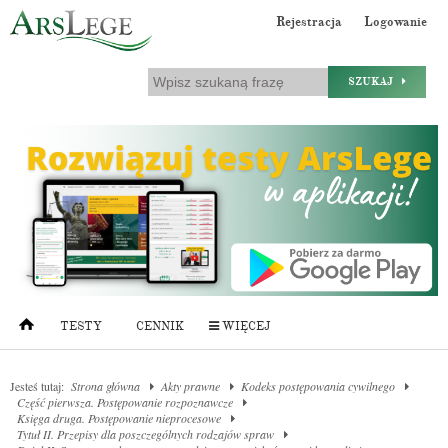
Rejestracja
Logowanie
SZUKAJ
TESTY
CENNIK
WIĘCEJ
Jesteś tutaj:
Strona główna
Akty prawne
Kodeks postępowania cywilnego
Część pierwsza. Postępowanie rozpoznawcze
Księga druga. Postępowanie nieprocesowe
Tytuł II. Przepisy dla poszczególnych rodzajów spraw