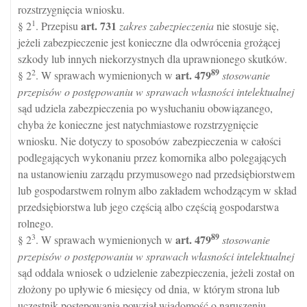
rozstrzygnięcia wniosku.
1
art.
731
§ 2
. Przepisu
zakres zabezpieczenia
nie stosuje się,
jeżeli zabezpieczenie jest konieczne dla odwrócenia grożącej
szkody lub innych niekorzystnych dla uprawnionego skutków.
2
89
art.
479
§ 2
. W sprawach wymienionych w
stosowanie
przepisów o postępowaniu w sprawach własności intelektualnej
sąd udziela zabezpieczenia po wysłuchaniu obowiązanego,
chyba że konieczne jest natychmiastowe rozstrzygnięcie
wniosku. Nie dotyczy to sposobów zabezpieczenia w całości
podlegających wykonaniu przez komornika albo polegających
na ustanowieniu zarządu przymusowego nad przedsiębiorstwem
lub gospodarstwem rolnym albo zakładem wchodzącym w skład
przedsiębiorstwa lub jego częścią albo częścią gospodarstwa
rolnego.
3
89
art.
479
§ 2
. W sprawach wymienionych w
stosowanie
przepisów o postępowaniu w sprawach własności intelektualnej
sąd oddala wniosek o udzielenie zabezpieczenia, jeżeli został on
złożony po upływie 6 miesięcy od dnia, w którym strona lub
uczestnik postępowania powziął wiadomość o naruszeniu