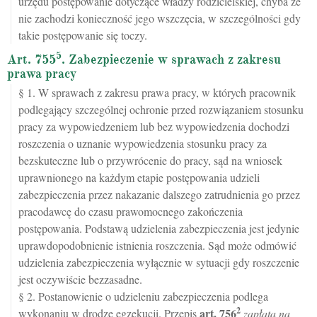
urzędu postępowanie dotyczące władzy rodzicielskiej, chyba że
nie zachodzi konieczność jego wszczęcia, w szczególności gdy
takie postępowanie się toczy.
5
Art. 755
. Zabezpieczenie w sprawach z zakresu
prawa pracy
§ 1. W sprawach z zakresu prawa pracy, w których pracownik
podlegający szczególnej ochronie przed rozwiązaniem stosunku
pracy za wypowiedzeniem lub bez wypowiedzenia dochodzi
roszczenia o uznanie wypowiedzenia stosunku pracy za
bezskuteczne lub o przywrócenie do pracy, sąd na wniosek
uprawnionego na każdym etapie postępowania udzieli
zabezpieczenia przez nakazanie dalszego zatrudnienia go przez
pracodawcę do czasu prawomocnego zakończenia
postępowania. Podstawą udzielenia zabezpieczenia jest jedynie
uprawdopodobnienie istnienia roszczenia. Sąd może odmówić
udzielenia zabezpieczenia wyłącznie w sytuacji gdy roszczenie
jest oczywiście bezzasadne.
§ 2. Postanowienie o udzieleniu zabezpieczenia podlega
2
art.
756
wykonaniu w drodze egzekucji. Przepis
zapłata na