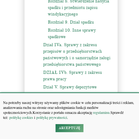
Rozdział 8. Stwierdzenie nabycia
spadku i przedmiotu zapisu
windykacyjnego
Rozdział 9. Dział spadku
Rozdział 10. Inne sprawy
spadkowe
Dział IVa. Sprawy z zakresu
przepisów o przedsiębiorstwach
państwowych i o samorządzie załogi
przedsiębiorstwa państwowego
DZIAŁ IVb. Sprawy z zakresu
prawa pracy
Dział V. Sprawy depozytowe
Rozdział 1. Złożenie przedmiotu
świadczenia do depozytu sądowego
Na potrzeby naszej witryny używamy plików cookie w celu personalizacji treści i reklam,
analizowania ruchu na stronie oraz udostępniania funkcji mediów
Rozdział 2. Zwrot depozytu
społecznościowych.Korzystanie z portalu oznacza akceptację
regulaminu.
Sprawdź
sądowego składającemu i wydanie
też:
politykę cookies
i
politykę prywatności
.
depozytu sądowego uprawnionemu
AKCEPTUJĘ
Rozdział 3. Postępowanie w
sprawach o stwierdzenie likwidacji