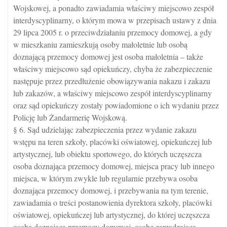
Wojskowej, a ponadto zawiadamia właściwy miejscowo zespół
interdyscyplinarny, o którym mowa w przepisach ustawy z dnia
29 lipca 2005 r. o przeciwdziałaniu przemocy domowej, a gdy
w mieszkaniu zamieszkują osoby małoletnie lub osobą
doznającą przemocy domowej jest osoba małoletnia – także
właściwy miejscowo sąd opiekuńczy, chyba że zabezpieczenie
następuje przez przedłużenie obowiązywania nakazu i zakazu
lub zakazów, a właściwy miejscowo zespół interdyscyplinarny
oraz sąd opiekuńczy zostały powiadomione o ich wydaniu przez
Policję lub Żandarmerię Wojskową.
§ 6. Sąd udzielając zabezpieczenia przez wydanie zakazu
wstępu na teren szkoły, placówki oświatowej, opiekuńczej lub
artystycznej, lub obiektu sportowego, do których uczęszcza
osoba doznająca przemocy domowej, miejsca pracy lub innego
miejsca, w którym zwykle lub regularnie przebywa osoba
doznająca przemocy domowej, i przebywania na tym terenie,
zawiadamia o treści postanowienia dyrektora szkoły, placówki
oświatowej, opiekuńczej lub artystycznej, do której uczęszcza
osoba doznająca przemocy domowej, osobę zarządzającą