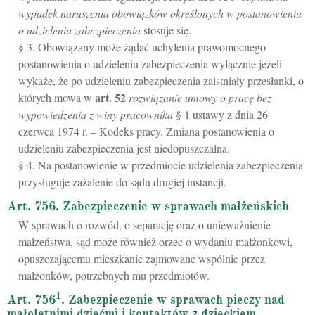
wypadek naruszenia obowiązków określonych w postanowieniu
o udzieleniu zabezpieczenia
stosuje się.
§ 3. Obowiązany może żądać uchylenia prawomocnego
postanowienia o udzieleniu zabezpieczenia wyłącznie jeżeli
wykaże, że po udzieleniu zabezpieczenia zaistniały przesłanki, o
art.
52
których mowa w
rozwiązanie umowy o pracę bez
wypowiedzenia z winy pracownika
§ 1 ustawy z dnia 26
czerwca 1974 r. – Kodeks pracy. Zmiana postanowienia o
udzieleniu zabezpieczenia jest niedopuszczalna.
§ 4. Na postanowienie w przedmiocie udzielenia zabezpieczenia
przysługuje zażalenie do sądu drugiej instancji.
Art. 756. Zabezpieczenie w sprawach małżeńskich
W sprawach o rozwód, o separację oraz o unieważnienie
małżeństwa, sąd może również orzec o wydaniu małżonkowi,
opuszczającemu mieszkanie zajmowane wspólnie przez
małżonków, potrzebnych mu przedmiotów.
1
Art. 756
. Zabezpieczenie w sprawach pieczy nad
małoletnimi dziećmi i kontaktów z dzieckiem