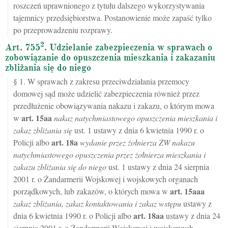
roszczeń uprawnionego z tytułu dalszego wykorzystywania
tajemnicy przedsiębiorstwa. Postanowienie może zapaść tylko
po przeprowadzeniu rozprawy.
2
Art. 755
. Udzielanie zabezpieczenia w sprawach o
zobowiązanie do opuszczenia mieszkania i zakazaniu
zbliżania się do niego
§ 1. W sprawach z zakresu przeciwdziałania przemocy
domowej sąd może udzielić zabezpieczenia również przez
przedłużenie obowiązywania nakazu i zakazu, o którym mowa
art.
15aa
w
nakaz natychmiastowego opuszczenia mieszkania i
zakaz zbliżania się
ust. 1 ustawy z dnia 6 kwietnia 1990 r. o
art.
18a
Policji albo
wydanie przez żołnierza ŻW nakazu
natychmiastowego opuszczenia przez żołnierza mieszkania i
zakazu zbliżania się do niego
ust. 1 ustawy z dnia 24 sierpnia
2001 r. o Żandarmerii Wojskowej i wojskowych organach
art.
15aaa
porządkowych, lub zakazów, o których mowa w
zakaz zbliżania, zakaz kontaktowania i zakaz wstępu
ustawy z
art.
18aa
dnia 6 kwietnia 1990 r. o Policji albo
ustawy z dnia 24
sierpnia 2001 r. o Żandarmerii Wojskowej i wojskowych