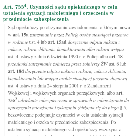
4
Art. 755
. Czynności sądu opiekuńczego w celu
ustalenia sytuacji małoletniego i orzeczenia w
przedmiocie zabezpieczenia
Sąd opiekuńczy po otrzymaniu zawiadomienia, o którym mowa
art.
15a
w
zatrzymanie przez Policję osoby stosującej przemoc
art.
15ad
w rodzinie
ust. 4 lub
doręczenie odpisu nakazu i
zakazu, zakazu zbliżania, kontaktowania albo zakazu wstępu
art.
18
ust. 4 ustawy z dnia 6 kwietnia 1990 r. o Policji albo
przesłanki zatrzymanie żołnierza przez żołnierzy ŻW
ust. 6 lub
art.
18d
doręczenie odpisu nakazu i zakazu, zakazu zbliżania,
kontaktowania lub wstępu osobie stosującej przemoc domową
ust. 4 ustawy z dnia 24 sierpnia 2001 r. o Żandarmerii
art.
Wojskowej i wojskowych organach porządkowych, albo
2
755
udzielanie zabezpieczenia w sprawach o zobowiązanie do
opuszczenia mieszkania i zakazaniu zbliżania się do niego
§ 5,
bezzwłocznie podejmuje czynności w celu ustalenia sytuacji
małoletniego i orzeka w przedmiocie zabezpieczenia. Po
ustaleniu sytuacji małoletniego sąd opiekuńczy wszczyna z