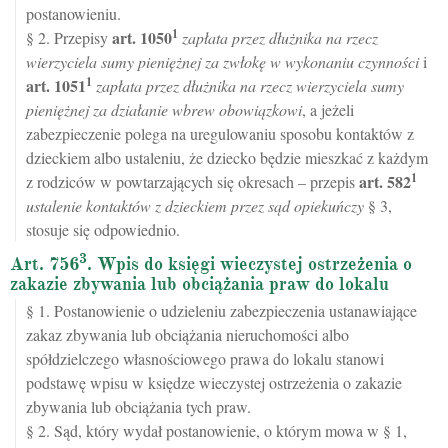
postanowieniu.
1
art.
1050
§ 2. Przepisy
zapłata przez dłużnika na rzecz
wierzyciela sumy pieniężnej za zwłokę w wykonaniu czynności
i
1
art.
1051
zapłata przez dłużnika na rzecz wierzyciela sumy
pieniężnej za działanie wbrew obowiązkowi
, a jeżeli
zabezpieczenie polega na uregulowaniu sposobu kontaktów z
dzieckiem albo ustaleniu, że dziecko będzie mieszkać z każdym
1
art.
582
z rodziców w powtarzających się okresach – przepis
ustalenie kontaktów z dzieckiem przez sąd opiekuńczy
§ 3,
stosuje się odpowiednio.
3
Art. 756
. Wpis do księgi wieczystej ostrzeżenia o
zakazie zbywania lub obciążania praw do lokalu
§ 1. Postanowienie o udzieleniu zabezpieczenia ustanawiające
zakaz zbywania lub obciążania nieruchomości albo
spółdzielczego własnościowego prawa do lokalu stanowi
podstawę wpisu w księdze wieczystej ostrzeżenia o zakazie
zbywania lub obciążania tych praw.
§ 2. Sąd, który wydał postanowienie, o którym mowa w § 1,