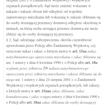
organach porządkowych. Sąd może zmienić wskazane w
nakazie i zakazie obszar lub odległość od wspólnie
zajmowanego mieszkania lub wskazaną w zakazie zbliżania się
do osoby doznającej przemocy domowej odległość określoną w
metrach, na którą osoba stosująca przemoc domową nie może
zbliżyć się do osoby doznającej tej przemocy.
§ 2. Sąd, udzielając zabezpieczenia, określa częstotliwość
sprawdzania przez Policję albo Żandarmerię Wojskową, czy
art.
15aa
orzeczone nakaz i zakaz, o którym mowa w
nakaz
natychmiastowego opuszczenia mieszkania i zakaz zbliżania się
art.
18a
ust. 1 ustawy z dnia 6 kwietnia 1990 r. o Policji albo
wydanie przez żołnierza ŻW nakazu natychmiastowego
opuszczenia przez żołnierza mieszkania i zakazu zbliżania się do
niego
ust. 1 ustawy z dnia 24 sierpnia 2001 r. o Żandarmerii
Wojskowej i wojskowych organach porządkowych, lub zakazy,
art.
15aaa
o których mowa w
zakaz zbliżania, zakaz
kontaktowania i zakaz wstępu
ustawy z dnia 6 kwietnia 1990 r.
art.
18aa
o Policji albo
zakaz zbliżania do osoby doznającej