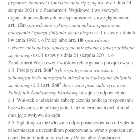
przemocy domowej i kontaktowania się z nią
ustawy z dnia 24
sierpnia 2001 r. o Żandarmerii Wojskowej i wojskowych
organach porządkowych, nie są naruszane, z uwzględnieniem
art.
15ai
sprawdzanie wykonywania nakazu opuszczenia
mieszkania i zakazu zbliżania się do niego
ust. 1 ustawy z dnia 6
art.
18i
kwietnia 1990 r. o Policji albo
sprawdzanie
wykonywania nakazu opuszczenia mieszkania i zakazu zbliżania
się do niego
ust. 1 ustawy z dnia 24 sierpnia 2001 r. o
Żandarmerii Wojskowej i wojskowych organach porządkowych.
4
art.
560
§ 3. Przepisy
tryb rozpatrywania wniosku o
zobowiązanie do opuszczenia mieszkania i zakazanie zbliżania
6
art.
560
się do niego
§ 2 i
doręczenia pism sądowych przez
Policję lub Żandarmerię Wojskową
stosuje się odpowiednio.
§ 4. Wniosek o udzielenie zabezpieczenia podlega rozpoznaniu
bezzwłocznie, nie później jednak niż w terminie trzech dni od
dnia jego wpływu do sądu.
§ 5. Sąd doręcza niezwłocznie odpis postanowienia o udzieleniu
zabezpieczenia uczestnikom postępowania, wraz z pouczeniem
o zażaleniu, i prokuratorowi oraz Policji albo Żandarmerii